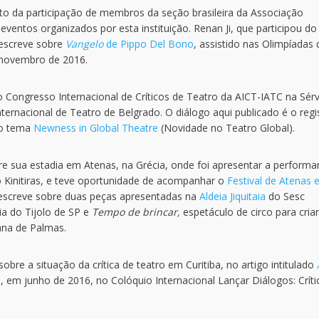
to da participação de membros da seção brasileira da Associação
 eventos organizados por esta instituição. Renan Ji, que participou d
 escreve sobre
Vangelo
de Pippo Del Bono
, assistido nas Olimpíadas 
 novembro de 2016.
do Congresso Internacional de Críticos de Teatro da AICT-IATC na Sér
ternacional de Teatro de Belgrado. O diálogo aqui publicado é o regi
 o tema
Newness in Global Theatre
(Novidade no Teatro Global).
e sua estadia em Atenas, na Grécia, onde foi apresentar a performa
o Kinitiras, e teve oportunidade de acompanhar o
Festival de Atenas 
ll escreve sobre duas peças apresentadas na
Aldeia Jiquitaia
do Sesc
a do Tijolo de SP e
Tempo de brincar,
espetáculo de circo para cria
rana de Palmas.
re a situação da crítica de teatro em Curitiba, no artigo intitulado
 em junho de 2016, no Colóquio Internacional Lançar Diálogos: Críti