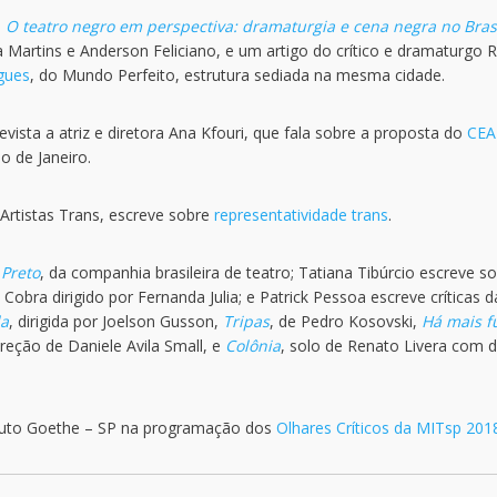
o
O teatro negro em perspectiva: dramaturgia e cena negra no Brasi
Martins e Anderson Feliciano, e um artigo do crítico e dramaturgo R
gues
, do Mundo Perfeito, estrutura sediada na mesma cidade.
vista a atriz e diretora Ana Kfouri, que fala sobre a proposta do
CEA
 de Janeiro.
rtistas Trans, escreve sobre
representatividade trans
.
e
Preto
, da companhia brasileira de teatro; Tatiana Tibúrcio escreve s
n Cobra dirigido por Fernanda Julia; e Patrick Pessoa escreve críticas d
da
, dirigida por Joelson Gusson,
Tripas
, de Pedro Kosovski,
Há mais f
ireção de Daniele Avila Small, e
Colônia
, solo de Renato Livera com d
tuto Goethe – SP na programação dos
Olhares Críticos da MITsp 201