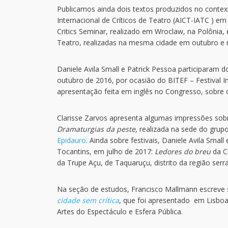
Publicamos ainda dois textos produzidos no contex
Internacional de Críticos de Teatro (AICT-IATC ) em
Critics Seminar, realizado em Wroclaw, na Polônia,
Teatro, realizadas na mesma cidade em outubro e
Daniele Avila Small e Patrick Pessoa participaram 
outubro de 2016, por ocasião do BITEF – Festival In
apresentação feita em inglês no Congresso, sobre
Clarisse Zarvos apresenta algumas impressões sobr
Dramaturgias da peste
, realizada na sede do grup
Epidauro
. Ainda sobre festivais, Daniele Avila Sma
Tocantins, em julho de 2017:
Ledores do breu
da Ci
da Trupe Açu, de Taquaruçu, distrito da região ser
Na seção de estudos, Francisco Mallmann escreve sob
cidade sem crítica
, que foi apresentado em Lisboa,
Artes do Espectáculo e Esfera Pública.