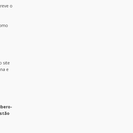
creve o
 como
o site
ena e
Ibero-
estão