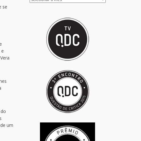
e se
e
 e
 Vera
unes
a
 do
s
s de um