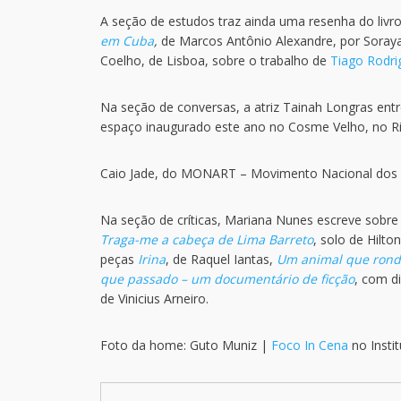
A seção de estudos traz ainda uma resenha do livr
em Cuba
,
de Marcos Antônio Alexandre, por Soraya 
Coelho, de Lisboa, sobre o trabalho de
Tiago Rodri
Na seção de conversas, a atriz Tainah Longras entre
espaço inaugurado este ano no Cosme Velho, no Rio
Caio Jade, do MONART – Movimento Nacional dos A
Na seção de críticas, Mariana Nunes escreve sobr
Traga-me a cabeça de Lima Barreto
, solo de Hilto
peças
Irina
, de Raquel Iantas,
Um animal que ron
que passado – um documentário de ficção
, com d
de Vinicius Arneiro.
Foto da home: Guto Muniz |
Foco In Cena
no Insti