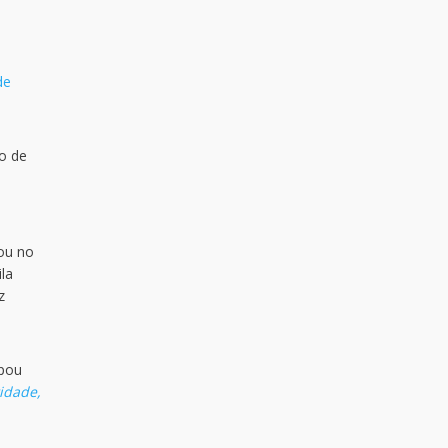
de
io de
ou no
la
z
ipou
idade,