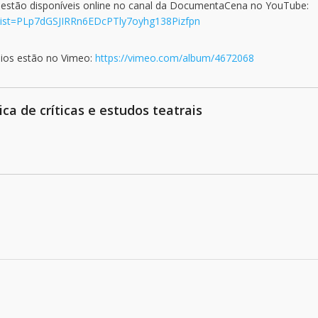
estão disponíveis online no canal da DocumentaCena no YouTube:
ist=PLp7dGSJIRRn6EDcPTly7oyhg138Pizfpn
mios estão no Vimeo:
https://vimeo.com/album/4672068
ica de críticas e estudos teatrais