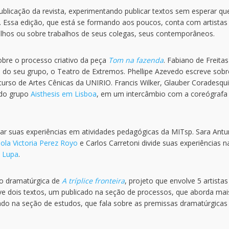
ublicação da revista, experimentando publicar textos sem esperar qu
Essa edição, que está se formando aos poucos, conta com artistas
alhos ou sobre trabalhos de seus colegas, seus contemporâneos.
obre o processo criativo da peça
Tom na fazenda
. Fabiano de Freitas
o do seu grupo, o Teatro de Extremos. Phellipe Azevedo escreve sobr
curso de Artes Cênicas da UNIRIO. Francis Wilker, Glauber Coradesqui
 do grupo
Aisthesis em Lisboa
, em um intercâmbio com a coreógrafa
lhar suas experiências em atividades pedagógicas da MITsp. Sara Ant
ola Victoria Perez Royo
e Carlos Carretoni divide suas experiências n
n Lupa
.
ão dramatúrgica de
A tríplice fronteira
, projeto que envolve 5 artistas
olve dois textos, um publicado na seção de processos, que aborda mai
cado na seção de estudos, que fala sobre as premissas dramatúrgica