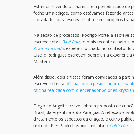
Estamos revendo a dinâmica e a periodicidade de p
feche uma edição, como estávamos fazendo antes. 
convidados para escrever sobre seus próprios trab
Na seção de processos, Rodrigo Portella escreve s
escreve sobre
Balé Ralé
, o mais recente espetácul
Arame farpado
, espetáculo criado no contexto do 
Giselle Rodrigues escrevem sobre uma experiência
Mantero.
Além disso, dois artistas foram convidados a parti
escreve sobre a
oficina com a pesquisadora espanh
oficina realizada com o encenador polonês Krystia
Diego de Angeli escreve sobre a proposta de criaç
Brasil, da Argentina e do Paraguai. A reflexão env
diretamente os aspectos da criação, e outro publi
texto de Pier Paolo Pasonini, intilulado
Calderón
.