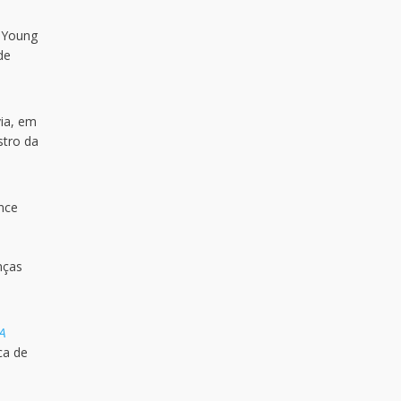
o Young
de
via, em
stro da
nce
e
nças
A
ca de