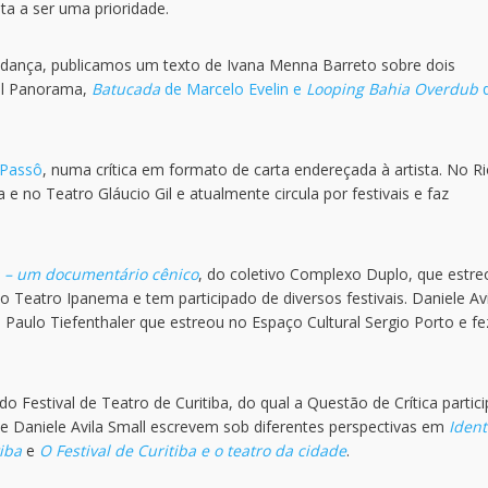
lta a ser uma prioridade.
dança, publicamos um texto de Ivana Menna Barreto sobre dois
val Panorama,
Batucada
de Marcelo Evelin e
Looping Bahia Overdub
 Passô
, numa crítica em formato de carta endereçada à artista. No R
e no Teatro Gláucio Gil e atualmente circula por festivais e faz
 – um documentário cênico
, do coletivo Complexo Duplo, que estre
 Teatro Ipanema e tem participado de diversos festivais. Daniele Avi
e Paulo Tiefenthaler que estreou no Espaço Cultural Sergio Porto e fe
Festival de Teatro de Curitiba, do qual a Questão de Crítica partic
 e Daniele Avila Small escrevem sob diferentes perspectivas em
Ident
tiba
e
O Festival de Curitiba e o teatro da cidade
.