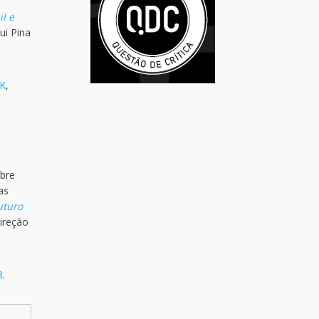
l e
ui Pina
K
,
obre
as
uturo
ireção
8
.