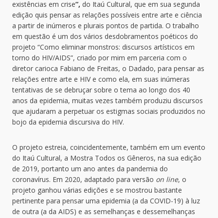
existências em crise
”,
do Itaú Cultural, que em sua segunda
edição quis pensar as relações possíveis entre arte e ciência
a partir de inúmeros e plurais pontos de partida. O trabalho
em questão é um dos vários desdobramentos poéticos do
projeto “Como eliminar monstros: discursos artísticos em
torno do HIV/AIDS”, criado por mim em parceria com o
diretor carioca Fabiano de Freitas, o Dadado, para pensar as
relações entre arte e HIV e como ela, em suas inúmeras
tentativas de se debruçar sobre o tema ao longo dos 40
anos da epidemia, muitas vezes também produziu discursos
que ajudaram a perpetuar os estigmas sociais produzidos no
bojo da epidemia discursiva do HIV.
O projeto estreia, coincidentemente, também em um evento
do Itaú Cultural, a Mostra Todos os Gêneros, na sua edição
de 2019, portanto um ano antes da pandemia do
coronavírus. Em 2020, adaptado para versão
on line
, o
projeto ganhou várias edições e se mostrou bastante
pertinente para pensar uma epidemia (a da COVID-19) à luz
de outra (a da AIDS) e as semelhanças e dessemelhanças