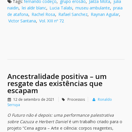
Tags:
fernando codeço
,
grupo erosão
,
Jailza Mota
,
julia
naidin
,
lei aldir blanc
,
Lucia Talabi
,
museu ambulante
,
praia
de atafona
,
Rachel Rosa
,
Rafael Sanchez
,
Raynan Aguilar
,
Victor Santana
,
Vol. XIII nº 72
Ancestralidade positiva – um
resgate das existências que
escapam
12 de setembro de 2021
Processos
Ronaldo
Serruya
O Futuro não é depois: uma performance palestrativa
sobre Cazuza e Herbert Daniel
é um trabalho criado para o
projeto “Cena agora – Arte e ciência: corpos reagentes,