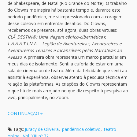
de Shakespeare, de Natal (Rio Grande do Norte). O trabalho
do Clowns me inspira há bastante tempo e, durante este
período pandêmico, me vi impressionado com a coragem
desse coletivo em enfrentar desafios. Do Clowns,
recebemos de presente, até agora, duas obras virtuais:
CLÃ_DESTIN@: Uma viagem cênico-cibernética
e
L.A.A.A.T.I.N.A. – Legião de Aventureiras, Aventureires e
Aventureiros Tenazes e Incansáveis pelas Narrativas ao
Avesso
. A primeira obra representa um marco particular em
meus dias de isolamento. Senti a euforia de estar em uma
sala de cinema ou de teatro. Além da felicidade que senti ao
assistir à experiência, observei atento à pesquisa técnica em
relação às plataformas. As criações do Clowns representam
o que há de mais arrojado no que diz respeito à pesquisa ao
vivo, principalmente, no Zoom.
CONTINUAÇÃO
Tags:
Juracy de Oliveira
,
pandêmica coletivo
,
teatro
online
,
Vol. XIII nº 72