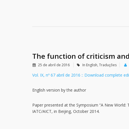
The function of criticism and
25 de abril de 2016
In English
,
Traduções
Vol. IX, nº 67 abril de 2016 :: Download complete ed
English version by the author
Paper presented at the Symposium “A New World: The
IATC/AICT, in Beijing, October 2014.