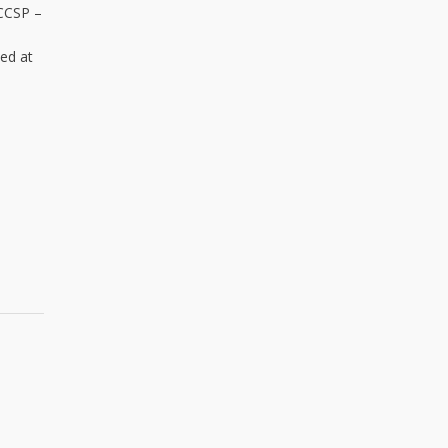
 CCSP –
ted at