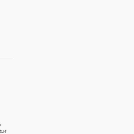
a
bat