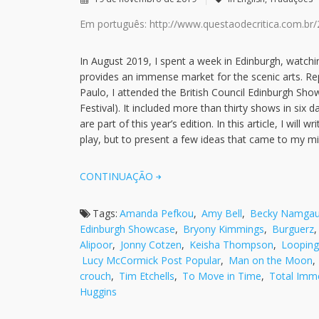
Em português:
http://www.questaodecritica.com.br/
In August 2019, I spent a week in Edinburgh, watchin
provides an immense market for the scenic arts. Re
Paulo, I attended the British Council Edinburgh Sho
Festival). It included more than thirty shows in si
are part of this year’s edition. In this article, I will
play, but to present a few ideas that came to my mi
CONTINUAÇÃO
Tags:
Amanda Pefkou
,
Amy Bell
,
Becky Namga
Edinburgh Showcase
,
Bryony Kimmings
,
Burguerz
Alipoor
,
Jonny Cotzen
,
Keisha Thompson
,
Looping
Lucy McCormick Post Popular
,
Man on the Moon
,
crouch
,
Tim Etchells
,
To Move in Time
,
Total Imme
Huggins