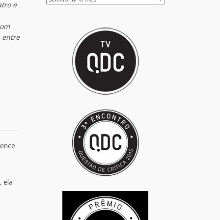
atro e
com
 entre
tence
 ela