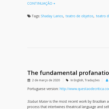
CONTINUAÇÃO
Tags:
Shaday Larios
,
teatro de objetos
,
teatro 
The fundamental profanati
2 de março de 2020
In English
,
Traduções
Portuguese version:
http://www.questaodecritica.c
Stabat Mater
is the most recent work by Brazilian ac
process that intertwines theatrical language and sel