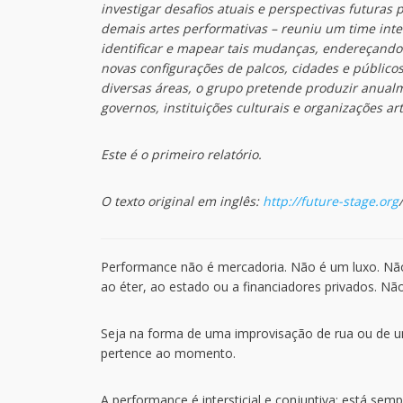
investigar desafios atuais e perspectivas futuras
demais artes performativas – reuniu um time inter
identificar e mapear tais mudanças, endereçand
novas configurações de palcos, cidades e públicos
diversas áreas, o grupo pretende produzir anualm
governos, instituições culturais e organizações a
Este é o primeiro relatório.
O texto original em inglês:
http://future-stage.org
Performance não é mercadoria. Não é um luxo. Não
ao éter, ao estado ou a financiadores privados. N
Seja na forma de uma improvisação de rua ou de 
pertence ao momento.
A performance é intersticial e conjuntiva: está s