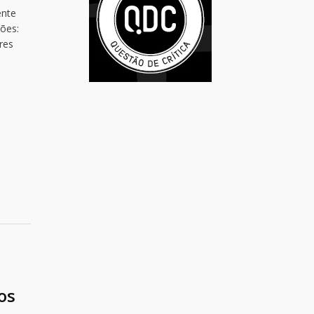
ente
ções:
res
os