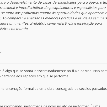
 para o desenvolvimento de casas de espetáculos para a ópera, o te
nacional e interdisciplinar de pesquisadores e especialistas para
o-se tanto aos problemas quanto às oportunidades que aparecem 
. Ao comparar e analisar as melhores práticas e as ideias seminais
ente um manifesto/relatório como referência e inspiração para
rtísticas no mundo.
/
 é algo que se soma indiscriminadamente ao fluxo da vida. Não per
ão pertence aos espaços em que se performa.
uma encenação formal de uma obra consagrada de séculos passados,
empre irrompendo, performada de novo no ato de performar. É uma