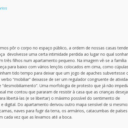
rios
mos pôr o corpo no espaço público, a ordem de nossas casas tende
nça devolvesse uma certa intimidade perdida ao lugar no qual sonha
m três filhos num apartamento pequeno. Na imagem vê-se a família
eça para baixo com vários lençóis colocados em cima, como cúpula
tinham tido tempo para deixar que um jogo de apaches subvertesse 
 verbo “mobiliar” deixasse de ser um regulador congruente de ativid
 “desmobiliamento”. Uma morfologia de protesto que já não impedi
casal me contou que pararam de resistir à casa que as crianças desej
ra libertá-las (e se libertar) o máximo possível do sentimento de
e digital. Do apartamento derivou outro mapa sensível de si mesmo:
camas, naves para fugir da terra, os armários, catacumbas de países
am cada vez que as levamos até a boca.