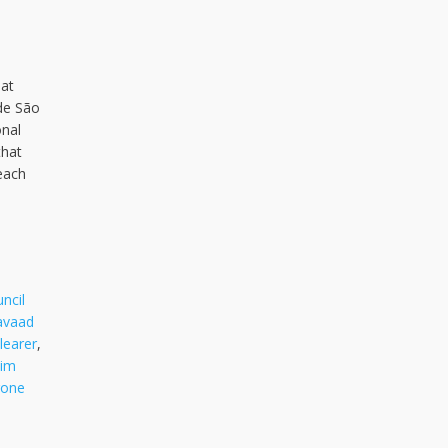
hat
 de São
onal
that
 each
uncil
avaad
learer
,
tim
rone