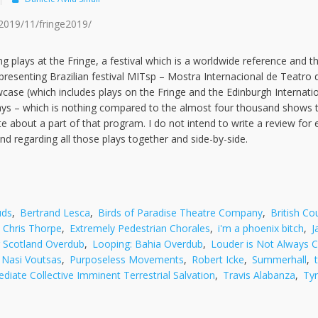
2019/11/fringe2019/
g plays at the Fringe, a festival which is a worldwide reference and t
presenting Brazilian festival MITsp – Mostra Internacional de Teatro
wcase (which includes plays on the Fringe and the Edinburgh Internati
x days – which is nothing compared to the almost four thousand shows 
 write about a part of that program. I do not intend to write a review for
nd regarding all those plays together and side-by-side.
uds
,
Bertrand Lesca
,
Birds of Paradise Theatre Company
,
British Co
,
Chris Thorpe
,
Extremely Pedestrian Chorales
,
i'm a phoenix bitch
,
J
 Scotland Overdub
,
Looping: Bahia Overdub
,
Louder is Not Always C
Nasi Voutsas
,
Purposeless Movements
,
Robert Icke
,
Summerhall
,
diate Collective Imminent Terrestrial Salvation
,
Travis Alabanza
,
Ty