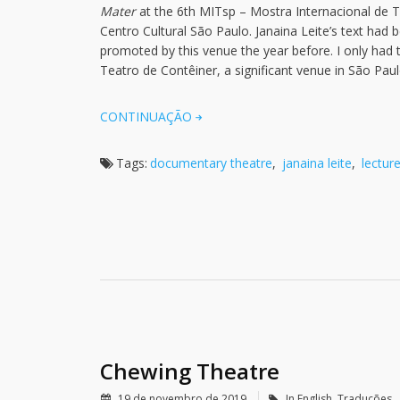
Mater
at the 6th MITsp – Mostra Internacional de 
Centro Cultural São Paulo. Janaina Leite’s text had b
promoted by this venue the year before. I only had
Teatro de Contêiner, a significant venue in São Paul
CONTINUAÇÃO
Tags:
documentary theatre
,
janaina leite
,
lectur
Chewing Theatre
19 de novembro de 2019
In English
,
Traduções