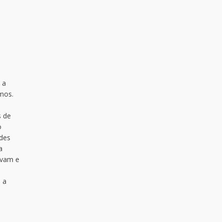
 a
mos.
s de
o
ades
a
avam e
 a