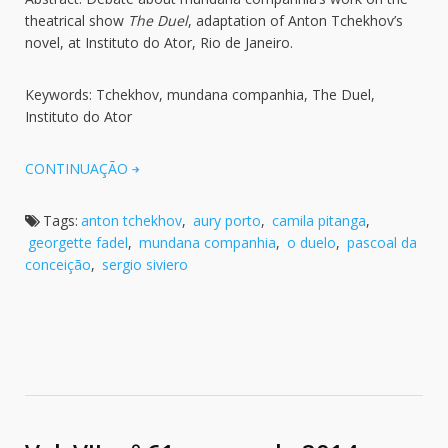
theatrical show
The Duel
, adaptation of Anton Tchekhov’s
novel, at Instituto do Ator, Rio de Janeiro.
Keywords: Tchekhov, mundana companhia, The Duel,
Instituto do Ator
CONTINUAÇÃO
Tags:
anton tchekhov
,
aury porto
,
camila pitanga
,
georgette fadel
,
mundana companhia
,
o duelo
,
pascoal da
conceição
,
sergio siviero