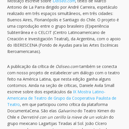
Mostaço escreve sobre
Odiseo.com
, texto de Marco
Antonio de La Parra dirigido por André Carreira, espetáculo
realizado em três espaços simultâneos, em três cidades:
Buenos Aires, Florianópolis e Santiago do Chile. O projeto é
uma coprodução entre o grupo brasileiro (E)xperiência
Subterrânea e o CELCIT (Centro Latinoamericano de
Creación e Investigación Teatral), da Argentina, com o apoio
do IBERESCENA (Fondo de Ayudas para las Artes Escénicas
Iberoamericanas).
A publicação da crítica de
Odiseo.com
também se conecta
com nosso projeto de estabelecer um diálogo com o teatro
feito na América Latina, que nesta edição ganha alguns
contornos. Ainda na seção de críticas, Daniele Avila Small
escreve sobre dois espetáculos da
IX Mostra Latino-
Americana de Teatro de Grupo da Cooperativa Paulista de
Teatro
, em que participou como crítica da plataforma
DocumentaCena. São elas
Galvarino
do Teatro Kimen do
Chile e
Derretiré con un cerillo la nieve de un volcán
do
grupo mexicano Lagartijas Tiradas al Sol. João Cícero