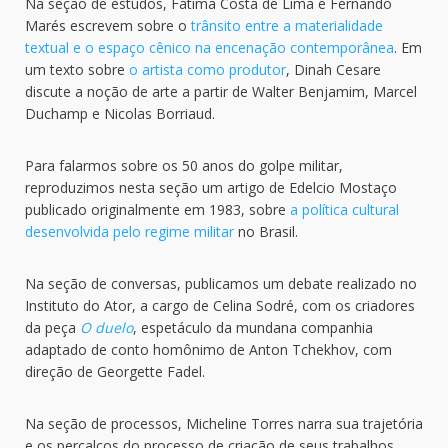
Na seção de estudos, Fátima Costa de Lima e Fernando
Marés escrevem sobre o
trânsito entre a materialidade
textual e o espaço cênico na encenação contemporânea
. Em
um texto sobre
o artista como produtor
, Dinah Cesare
discute a noção de arte a partir de Walter Benjamim, Marcel
Duchamp e Nicolas Borriaud.
Para falarmos sobre os 50 anos do golpe militar,
reproduzimos nesta seção um artigo de Edelcio Mostaço
publicado originalmente em 1983, sobre
a política cultural
desenvolvida pelo regime militar
no Brasil.
Na seção de conversas, publicamos um debate realizado no
Instituto do Ator, a cargo de Celina Sodré, com os criadores
da peça
O duelo
, espetáculo da mundana companhia
adaptado de conto homônimo de Anton Tchekhov, com
direção de Georgette Fadel.
Na seção de processos, Micheline Torres narra sua trajetória
e os percalços do processo de criação de seus trabalhos