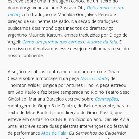
escreve sobre uma montagem carioca de um texto do
dramaturgo venezuelano Gustavo Ott,
Dois amores e um
bicho
, com tradução de Marialda Gonçalves Pereira e
direção de Guilherme Delgado. Na seção de traduções
publicamos dois monólogos inéditos do dramaturgo
argentino Mauricio Kartum, ambas traduzidas por Diego de
Angeli:
Como um punhal nas carnes
e
A sorte da feia
. E
com isso materializamos esse desejo de olhar para o sul do
nosso continente.
A seção de críticas conta ainda com um texto de Dinah
Cesare sobre a montagem da peça
Nossa cidade
, de
Thornton Wilder, dirigida por Antunes Filho. A peça estreou
em São Paulo e fez breve temporada no Rio no Teatro Sesc
Ginástico. Mariana Barcelos escreve sobre
Contrações
,
montagem do Grupo 3 de Teatro, de Belo Horizonte, para o
texto de Mike Bartlett, com direção de Grace Passô, que
esteve em cartaz no CCBB-RJ no início do ano. Daniele Avila
Small escreve sobre duas palestras-intervenções do festival
de performance
Atos de Fala
:
Os Serrenhos do Caldeirão: