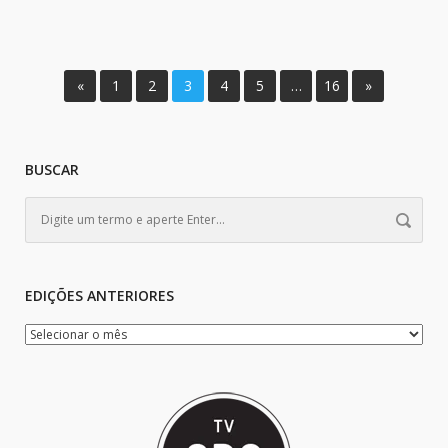
«
1
2
3
4
5
…
16
»
BUSCAR
EDIÇÕES ANTERIORES