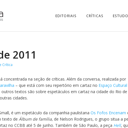
EDITORIAIS
CRÍTICAS
ESTUDO
 de 2011
 Crítica
á concentrada na seção de críticas. Além da conversa, realizada por
ravilha
– que está com seu repertório em cartaz no
Espaço Cultural
 outros textos são sobre espetáculos em cartaz na cidade do Rio de
outras cidades.
a Small, é um espetáculo da companhia paulistana
Os Fofos Encenam
o texto de
Álbum de família
, de Nelson Rodrigues, o grupo situa a p
rtaz no CCBB até 5 de junho. Também de São Paulo, a peça
Hell
, q