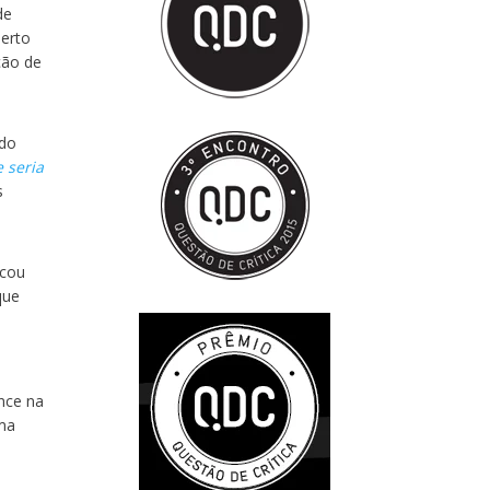
de
berto
ção de
 do
 seria
s
icou
que
e
ance na
uma