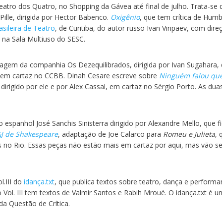
eatro dos Quatro, no Shopping da Gávea até final de julho. Trata-se 
a Pille, dirigida por Hector Babenco.
Oxigênio
, que tem crítica de Hum
sileira de Teatro
, de Curitiba, do autor russo Ivan Viripaev, com dire
 na Sala Multiuso do SESC.
agem da companhia Os Dezequilibrados, dirigida por Ivan Sugahara,
, em cartaz no CCBB. Dinah Cesare escreve sobre
Ninguém falou que
dirigido por ele e por Alex Cassal, em cartaz no Sérgio Porto. As dua
do espanhol José Sanchis Sinisterra dirigido por Alexandre Mello, que f
J de Shakespeare
, adaptação de Joe Calarco para
Romeu e Julieta
, 
 no Rio. Essas peças não estão mais em cartaz por aqui, mas vão s
.III do
idança.txt
, que publica textos sobre teatro, dança e perform
 Vol. III tem textos de Valmir Santos e Rabih Mroué. O idança.txt é 
a Questão de Crítica.