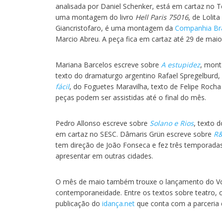
analisada por Daniel Schenker, está em cartaz no T
uma montagem do livro
Hell Paris 75016
, de Lolit
Giancristofaro, é uma montagem da
Companhia Bra
Marcio Abreu. A peça fica em cartaz até 29 de maio
Mariana Barcelos escreve sobre
A estupidez
, mont
texto do dramaturgo argentino Rafael Spregelburd
fácil
, do Foguetes Maravilha, texto de Felipe Rocha 
peças podem ser assistidas até o final do mês.
Pedro Allonso escreve sobre
Solano e Rios
, texto 
em cartaz no SESC. Dâmaris Grün escreve sobre
R&
tem direção de João Fonseca e fez três temporadas
apresentar em outras cidades.
O mês de maio também trouxe o lançamento do Vol
contemporaneidade. Entre os textos sobre teatro, o
publicação do
idança.net
que conta com a parceria d