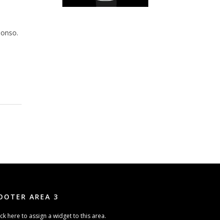
lonso.
OOTER AREA 3
ick here to assign a widget to this area.