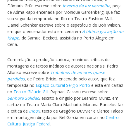
Dâmaris Grün escreve sobre
Inverno da luz vermelha
, peça
de Adma Rapp encenada por Monique Gardenberg, que faz
sua segunda temporada no Rio no Teatro Fashion Mall.
Daniel Schenker escreve sobre o espetáculo de Bob Wilson,
em que o encenador está em cena em
A última gravação de
Krapp
, de Samuel Beckett, assistida no Porto Alegre em
Cena.
Com relação à produção carioca, reunimos críticas de
montagens de textos inéditos de autores nacionais. Pedro
Allonso escreve sobre
Trabalhos de amores quase
perdidos
, de Pedro Brício, encenado pelo autor, que fez
temporada no
Espaço Cultural Sérgio Porto
e está em cartaz
no
Teatro Gláucio Gill
. Raphael Cassou escreve sobre
Senhora Solidão
, escrito e dirigido por Leandro Muniz, em
cartaz no Teatro Maria Clara Machado. Mariana Barcelos faz
a crítica de
Inbox
, texto de Gregório Duvivier e Clarice Falcão
em montagem dirigida por Bel Garcia em cartaz no
Centro
Cultural Justiça Federal
.