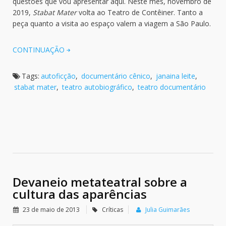
questões que vou apresentar aqui. Neste mês, novembro de
2019,
Stabat Mater
volta ao Teatro de Contêiner. Tanto a
peça quanto a visita ao espaço valem a viagem a São Paulo.
CONTINUAÇÃO
Tags:
autoficção
,
documentário cênico
,
janaina leite
,
stabat mater
,
teatro autobiográfico
,
teatro documentário
Devaneio metateatral sobre a
cultura das aparências
23 de maio de 2013
Críticas
Julia Guimarães