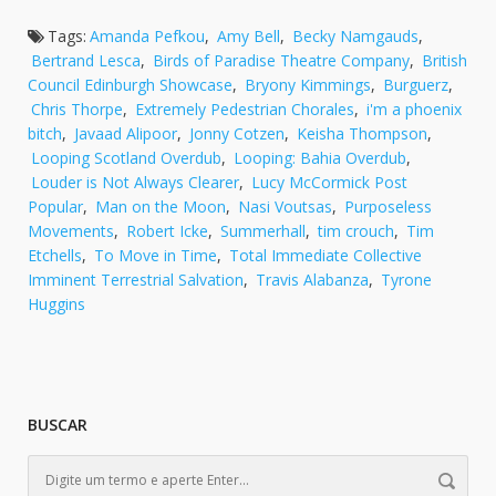
Tags:
Amanda Pefkou
,
Amy Bell
,
Becky Namgauds
,
Bertrand Lesca
,
Birds of Paradise Theatre Company
,
British
Council Edinburgh Showcase
,
Bryony Kimmings
,
Burguerz
,
Chris Thorpe
,
Extremely Pedestrian Chorales
,
i'm a phoenix
bitch
,
Javaad Alipoor
,
Jonny Cotzen
,
Keisha Thompson
,
Looping Scotland Overdub
,
Looping: Bahia Overdub
,
Louder is Not Always Clearer
,
Lucy McCormick Post
Popular
,
Man on the Moon
,
Nasi Voutsas
,
Purposeless
Movements
,
Robert Icke
,
Summerhall
,
tim crouch
,
Tim
Etchells
,
To Move in Time
,
Total Immediate Collective
Imminent Terrestrial Salvation
,
Travis Alabanza
,
Tyrone
Huggins
BUSCAR