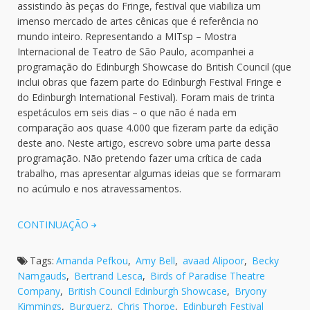
assistindo às peças do Fringe, festival que viabiliza um
imenso mercado de artes cênicas que é referência no
mundo inteiro. Representando a MITsp – Mostra
Internacional de Teatro de São Paulo, acompanhei a
programação do Edinburgh Showcase do British Council (que
inclui obras que fazem parte do Edinburgh Festival Fringe e
do Edinburgh International Festival). Foram mais de trinta
espetáculos em seis dias – o que não é nada em
comparação aos quase 4.000 que fizeram parte da edição
deste ano. Neste artigo, escrevo sobre uma parte dessa
programação. Não pretendo fazer uma crítica de cada
trabalho, mas apresentar algumas ideias que se formaram
no acúmulo e nos atravessamentos.
CONTINUAÇÃO
Tags:
Amanda Pefkou
,
Amy Bell
,
avaad Alipoor
,
Becky
Namgauds
,
Bertrand Lesca
,
Birds of Paradise Theatre
Company
,
British Council Edinburgh Showcase
,
Bryony
Kimmings
,
Burguerz
,
Chris Thorpe
,
Edinburgh Festival