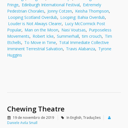
Fringe
,
Edinburgh International Festival
,
Extremely
Pedestrian Chorales
,
Jonny Cotzen
,
Keisha Thompson
,
Looping Scotland Overdub
,
Looping: Bahia Overdub
,
Louder is Not Always Clearer
,
Lucy McCormick Post
Popular
,
Man on the Moon
,
Nasi Voutsas
,
Purposeless
Movements
,
Robert Icke
,
Summerhall
,
tim crouch
,
Tim
Etchells
,
To Move in Time
,
Total Immediate Collective
Imminent Terrestrial Salvation
,
Travis Alabanza
,
Tyrone
Huggins
Chewing Theatre
19 de novembro de 2019
In English
,
Traduções
Daniele Avila Small