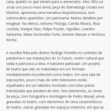
casa, quanto os que vieram para o aniversário.
Meu filho só
anda um pouco mais lento
, peça do dramaturgo croata Ivor
Martinić, apresenta uma narrativa despretensiosa, sem
sobressaltos aparentes. Um panorama. Muitos detalhes por
imaginar. No elenco, Antonio Pitanga, Camila Moura, Elisa
Lucinda, Enrique Diaz, Felipe Frazão, Hypólito, Leandro
Santanna, Maria Esmeralda Forte, Simone Mazzer e Verônica
Rocha.
A escolha feita pelo diretor Rodrigo Portella no contexto da
pandemia e nas instalações do Oi Futuro, centro cultural que
sedia e patrocina a obra, é bastante particular. Um projeto
de teatro que não se materializa em um formato
imediatamente reconhecível como teatro. Em uma sala de
exposições, pouco mais de vinte televisores estão
espalhados em um labirinto montado com telas pretas
translúcidas que pendem do teto. Nos televisores, as cenas
da peça, com fotografia e montagem de Pedro Murad, umas
gravadas no teatro, com elementos de cena característicos
do teatro, outras gravadas em espaços externos, em que se