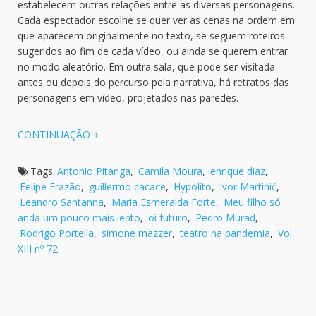
estabelecem outras relações entre as diversas personagens.
Cada espectador escolhe se quer ver as cenas na ordem em
que aparecem originalmente no texto, se seguem roteiros
sugeridos ao fim de cada vídeo, ou ainda se querem entrar
no modo aleatório. Em outra sala, que pode ser visitada
antes ou depois do percurso pela narrativa, há retratos das
personagens em vídeo, projetados nas paredes.
CONTINUAÇÃO
Tags:
Antonio Pitanga
,
Camila Moura
,
enrique diaz
,
Felipe Frazão
,
guillermo cacace
,
Hypolito
,
Ivor Martinić
,
Leandro Santanna
,
Maria Esmeralda Forte
,
Meu filho só
anda um pouco mais lento
,
oi futuro
,
Pedro Murad
,
Rodrigo Portella
,
simone mazzer
,
teatro na pandemia
,
Vol.
XIII nº 72