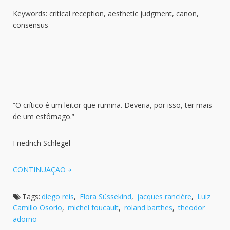
Keywords: critical reception, aesthetic judgment, canon,
consensus
“O crítico é um leitor que rumina. Deveria, por isso, ter mais
de um estômago.”
Friedrich Schlegel
CONTINUAÇÃO
Tags:
diego reis
,
Flora Süssekind
,
jacques rancière
,
Luiz
Camillo Osorio
,
michel foucault
,
roland barthes
,
theodor
adorno