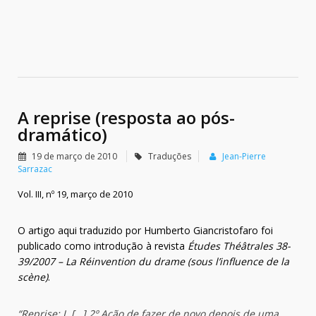
A reprise (resposta ao pós-
dramático)
19 de março de 2010
Traduções
Jean-Pierre
Sarrazac
Vol. III, nº 19, março de 2010
O artigo aqui traduzido por Humberto Giancristofaro foi
publicado como introdução à revista
Études Théâtrales 38-
39/2007 – La Réinvention du drame (sous l’influence de la
scène)
.
“Reprise: I. […] 2º Ação de fazer de novo depois de uma