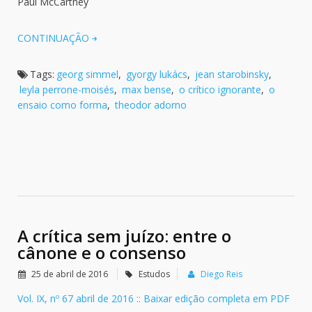
Paul McCartney
CONTINUAÇÃO
Tags:
georg simmel
,
gyorgy lukács
,
jean starobinsky
,
leyla perrone-moisés
,
max bense
,
o crítico ignorante
,
o
ensaio como forma
,
theodor adorno
A crítica sem juízo: entre o
cânone e o consenso
25 de abril de 2016
Estudos
Diego Reis
Vol. IX, nº 67 abril de 2016 :: Baixar edição completa em PDF