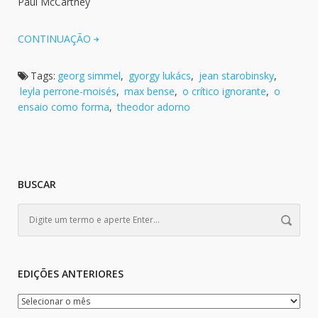
Paul McCartney
CONTINUAÇÃO
Tags:
georg simmel
,
gyorgy lukács
,
jean starobinsky
,
leyla perrone-moisés
,
max bense
,
o crítico ignorante
,
o
ensaio como forma
,
theodor adorno
BUSCAR
EDIÇÕES ANTERIORES