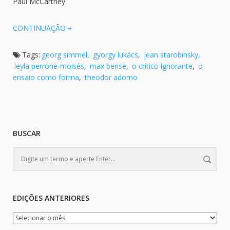
Paul McCartney
CONTINUAÇÃO
Tags:
georg simmel
,
gyorgy lukács
,
jean starobinsky
,
leyla perrone-moisés
,
max bense
,
o crítico ignorante
,
o
ensaio como forma
,
theodor adorno
BUSCAR
EDIÇÕES ANTERIORES