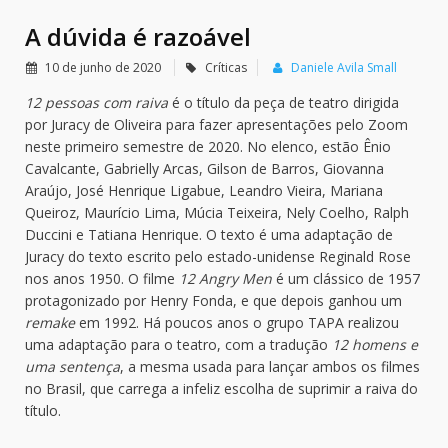
A dúvida é razoável
10 de junho de 2020
Críticas
Daniele Avila Small
12 pessoas com raiva
é o título da peça de teatro dirigida
por Juracy de Oliveira para fazer apresentações pelo Zoom
neste primeiro semestre de 2020. No elenco, estão Ênio
Cavalcante, Gabrielly Arcas, Gilson de Barros, Giovanna
Araújo, José Henrique Ligabue, Leandro Vieira, Mariana
Queiroz, Maurício Lima, Múcia Teixeira, Nely Coelho, Ralph
Duccini e Tatiana Henrique. O texto é uma adaptação de
Juracy do texto escrito pelo estado-unidense Reginald Rose
nos anos 1950. O filme
12 Angry Men
é um clássico de 1957
protagonizado por Henry Fonda, e que depois ganhou um
remake
em 1992. Há poucos anos o grupo TAPA realizou
uma adaptação para o teatro, com a tradução
12 homens e
uma sentença
, a mesma usada para lançar ambos os filmes
no Brasil, que carrega a infeliz escolha de suprimir a raiva do
título.