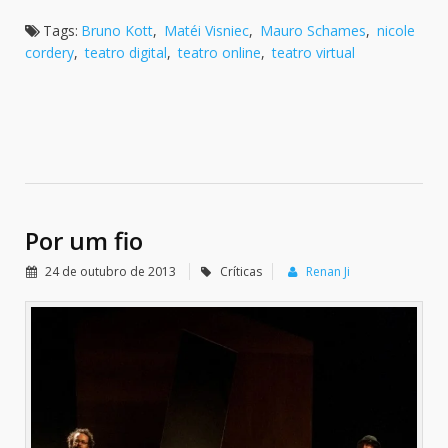
Tags:
Bruno Kott
,
Matéi Visniec
,
Mauro Schames
,
nicole
cordery
,
teatro digital
,
teatro online
,
teatro virtual
Por um fio
24 de outubro de 2013
Críticas
Renan Ji