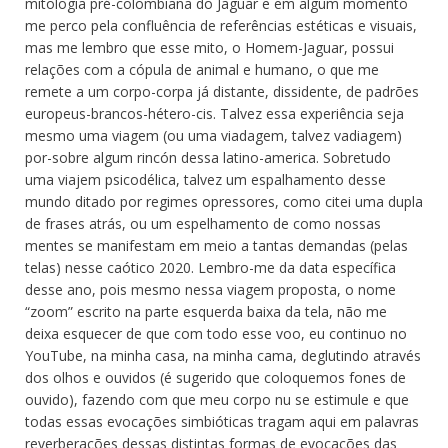
mitologia pré-colombiana do Jaguar e em algum momento
me perco pela confluência de referências estéticas e visuais,
mas me lembro que esse mito, o Homem-Jaguar, possui
relações com a cópula de animal e humano, o que me
remete a um corpo-corpa já distante, dissidente, de padrões
europeus-brancos-hétero-cis. Talvez essa experiência seja
mesmo uma viagem (ou uma viadagem, talvez vadiagem)
por-sobre algum rincón dessa latino-america. Sobretudo
uma viajem psicodélica, talvez um espalhamento desse
mundo ditado por regimes opressores, como citei uma dupla
de frases atrás, ou um espelhamento de como nossas
mentes se manifestam em meio a tantas demandas (pelas
telas) nesse caótico 2020. Lembro-me da data específica
desse ano, pois mesmo nessa viagem proposta, o nome
“zoom” escrito na parte esquerda baixa da tela, não me
deixa esquecer de que com todo esse voo, eu continuo no
YouTube, na minha casa, na minha cama, deglutindo através
dos olhos e ouvidos (é sugerido que coloquemos fones de
ouvido), fazendo com que meu corpo nu se estimule e que
todas essas evocações simbióticas tragam aqui em palavras
reverberações dessas distintas formas de evocações das