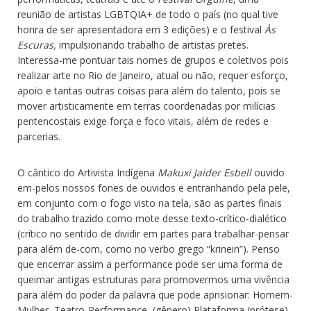
reunião de artistas LGBTQIA+ de todo o país (no qual tive
honra de ser apresentadora em 3 edições) e o festival
Às
Escuras,
impulsionando trabalho de artistas pretes.
Interessa-me pontuar tais nomes de grupos e coletivos pois
realizar arte no Rio de Janeiro, atual ou não, requer esforço,
apoio e tantas outras coisas para além do talento, pois se
mover artisticamente em terras coordenadas por milícias
pentencostais exige força e foco vitais, além de redes e
parcerias.
O cântico do Artivista Indígena
Makuxi Jaider Esbell
ouvido
em-pelos nossos fones de ouvidos e entranhando pela pele,
em conjunto com o fogo visto na tela, são as partes finais
do trabalho trazido como mote desse texto-crítico-dialético
(crítico no sentido de dividir em partes para trabalhar-pensar
para além de-com, como no verbo grego “krinein”). Penso
que encerrar assim a performance pode ser uma forma de
queimar antigas estruturas para promovermos uma vivência
para além do poder da palavra que pode aprisionar: Homem-
Mulher, Teatro-Performance, (gênero) Plataforma (prótese).