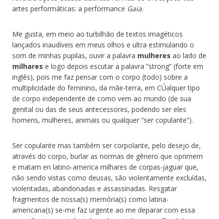
artes performáticas: a performance
Gaia.
Me gusta, em meio ao turbilhão de textos imagéticos
lançados inaudíveis em meus olhos e ultra estimulando o
som de minhas pupilas, ouvir a palavra
mulheres
ao lado de
milhares
e logo depois escutar a palavra ”strong” (forte em
inglês), pois me faz pensar com o corpo (todo) sobre a
multiplicidade do feminino, da mãe-terra, em CÚalquer tipo
de corpo independente de como vem ao mundo (de sua
genital ou das de seus antecessores, podendo ser eles
homens, mulheres, animais ou qualquer “ser copulante”).
Ser copulante mas também ser corpolante, pelo desejo de,
através do corpo, burlar as normas de gênero que oprimem
e matam en latino-america milhares de corpas-jaguar que,
não sendo vistas como deusas, são violentamente excluídas,
violentadas, abandonadas e assassinadas. Resgatar
fragmentos de nossa(s) memória(s) como latina-
americana(s) se-me faz urgente ao me deparar com essa