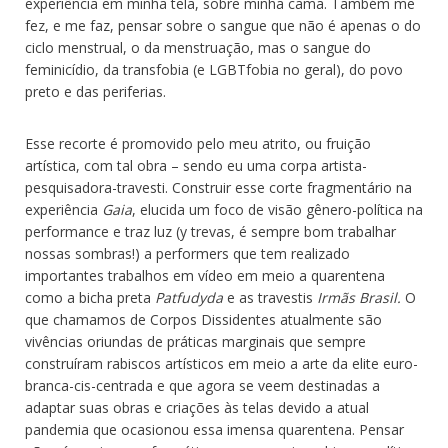
experiência em minha tela, sobre minha cama. Também me
fez, e me faz, pensar sobre o sangue que não é apenas o do
ciclo menstrual, o da menstruação, mas o sangue do
feminicídio, da transfobia (e LGBTfobia no geral), do povo
preto e das periferias.
Esse recorte é promovido pelo meu atrito, ou fruição
artística, com tal obra – sendo eu uma corpa artista-
pesquisadora-travesti. Construir esse corte fragmentário na
experiência
Gaia
, elucida um foco de visão gênero-política na
performance e traz luz (y trevas, é sempre bom trabalhar
nossas sombras!) a performers que tem realizado
importantes trabalhos em vídeo em meio a quarentena
como a bicha preta
Patfudyda
e as travestis
Irmãs Brasil.
O
que chamamos de Corpos Dissidentes atualmente são
vivências oriundas de práticas marginais que sempre
construíram rabiscos artísticos em meio a arte da elite euro-
branca-cis-centrada e que agora se veem destinadas a
adaptar suas obras e criações às telas devido a atual
pandemia que ocasionou essa imensa quarentena. Pensar