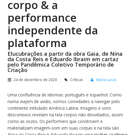
corpo & a
performance
Por Maria Lucas
independente da
plataforma
Elucubrações a partir da obra Gaia, de Nina
da Costa Reis e Eduardo Ibraim em cartaz
pelo Pandêmica Coletivo Temporário de
Criação
24 de dezembro de 2020
Críticas
Maria Lucas
Uma confluência de idiomas: português e espanhol. Como
numa viajem de avião, somos convidades a navegar pelo
continente intitulado América Latina. Imagens e sons
desconexos revelam na tela corpos não desvelados, assim
como as vozes. Os performers que constroem e
materializam imagem-som em suas corpas e na tela são
Nina da Costa Reis
e
Eduardo Ibraim
; uma mulher cisgênera