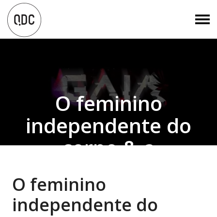
O feminino
independente do
corpo & a
performance
O feminino
independente da
independente do
plataforma