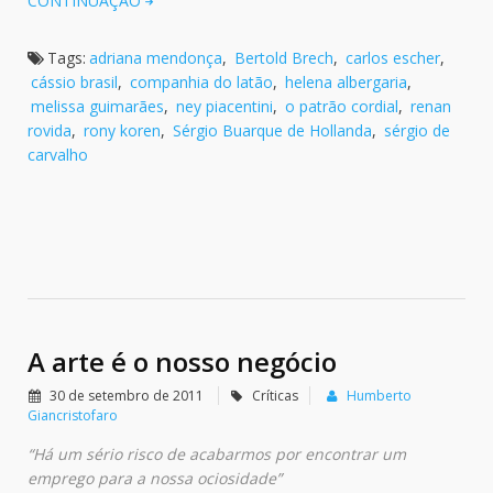
CONTINUAÇÃO
Tags:
adriana mendonça
,
Bertold Brech
,
carlos escher
,
cássio brasil
,
companhia do latão
,
helena albergaria
,
melissa guimarães
,
ney piacentini
,
o patrão cordial
,
renan
rovida
,
rony koren
,
Sérgio Buarque de Hollanda
,
sérgio de
carvalho
A arte é o nosso negócio
30 de setembro de 2011
Críticas
Humberto
Giancristofaro
“Há um sério risco de acabarmos por encontrar um
emprego para a nossa ociosidade”