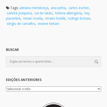
Tags:
adriana mendonça
,
ana petta
,
carlos escher
,
carlota joaquina
,
cia do latão
,
helena albergaria
,
ney
piacentini
,
renan rovida
,
renato bolelli
,
rodrigo bolzan
,
sérgio de carvalho
,
viviane kiritani
BUSCAR
EDIÇÕES ANTERIORES