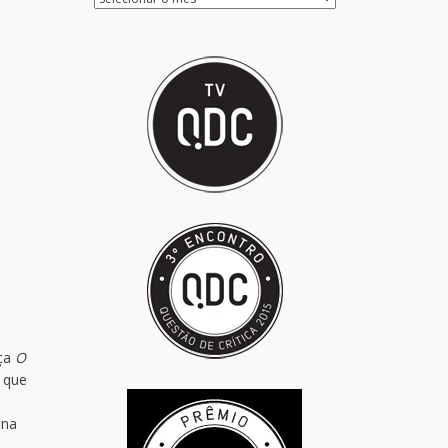
eça
O
o que
 na