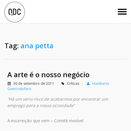
Tag:
ana petta
A arte é o nosso negócio
30 de setembro de 2011
Críticas
Humberto
Giancristofaro
“Há um sério risco de acabarmos por encontrar um
emprego para a nossa ociosidade”
A insurreição que vem – Comitê invisível