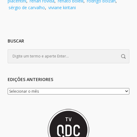
piacentini
,
renan rovida
,
renato bolelli
,
rodrigo bolzan
,
sérgio de carvalho
,
viviane kiritani
BUSCAR
EDIÇÕES ANTERIORES