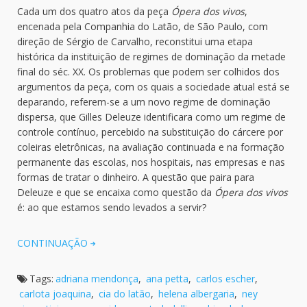
Cada um dos quatro atos da peça
Ópera dos vivos
,
encenada pela Companhia do Latão, de São Paulo, com
direção de Sérgio de Carvalho, reconstitui uma etapa
histórica da instituição de regimes de dominação da metade
final do séc. XX. Os problemas que podem ser colhidos dos
argumentos da peça, com os quais a sociedade atual está se
deparando, referem-se a um novo regime de dominação
dispersa, que Gilles Deleuze identificara como um regime de
controle contínuo, percebido na substituição do cárcere por
coleiras eletrônicas, na avaliação continuada e na formação
permanente das escolas, nos hospitais, nas empresas e nas
formas de tratar o dinheiro. A questão que paira para
Deleuze e que se encaixa como questão da
Ópera dos vivos
é: ao que estamos sendo levados a servir?
CONTINUAÇÃO
Tags:
adriana mendonça
,
ana petta
,
carlos escher
,
carlota joaquina
,
cia do latão
,
helena albergaria
,
ney