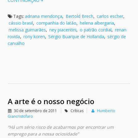
CONTINUAÇÃO
Tags:
adriana mendonça
,
Bertold Brech
,
carlos escher
,
cássio brasil
,
companhia do latão
,
helena albergaria
,
melissa guimarães
,
ney piacentini
,
o patrão cordial
,
renan
rovida
,
rony koren
,
Sérgio Buarque de Hollanda
,
sérgio de
carvalho
A arte é o nosso negócio
30 de setembro de 2011
Críticas
Humberto
Giancristofaro
“Há um sério risco de acabarmos por encontrar um
emprego para a nossa ociosidade”