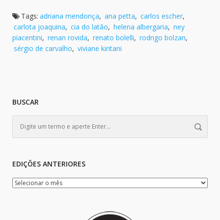
Tags:
adriana mendonça
,
ana petta
,
carlos escher
,
carlota joaquina
,
cia do latão
,
helena albergaria
,
ney
piacentini
,
renan rovida
,
renato bolelli
,
rodrigo bolzan
,
sérgio de carvalho
,
viviane kiritani
BUSCAR
EDIÇÕES ANTERIORES