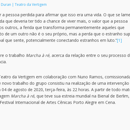
 Duran | Teatro da Vertigem
 a pessoa perdida para afirmar que isso era uma vida. O que se lam
ida que deveria ter tido a chance de viver mais, o valor que a pessoa
dos outros, a ferida que transforma permanentemente aqueles que
to de um outro não é o seu próprio, mas a perda que o estranho su
oal que sente, potencialmente conectando estranhos em luto.”
[1]
bre o trabalho
Marcha à ré,
acerca da relação entre o seu processo 
cia.
 Teatro da Vertigem em colaboração com Nuno Ramos, comissionada
te novo trabalho do grupo consistiu na realização de uma intervenção
04 de agosto de 2020, terça-feira, às 22 horas. A partir de todo mate
tragem
Marcha à ré
, que teve sua estreia mundial na Bienal de Berlim
Festival Internacional de Artes Cênicas Porto Alegre em Cena.