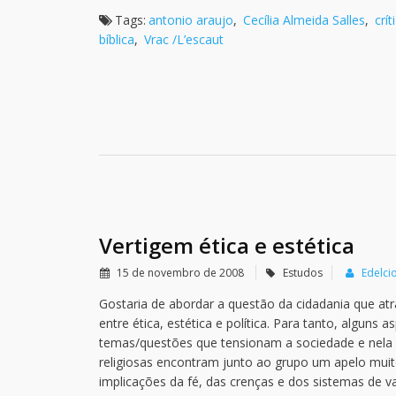
Tags:
antonio araujo
,
Cecília Almeida Salles
,
crí
bíblica
,
Vrac /L’escaut
Vertigem ética e estética
15 de novembro de 2008
Estudos
Edelci
Gostaria de abordar a questão da cidadania que atr
entre ética, estética e política. Para tanto, algun
temas/questões que tensionam a sociedade e nela f
religiosas encontram junto ao grupo um apelo muit
implicações da fé, das crenças e dos sistemas de va