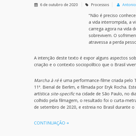
6 de outubro de 2020
Processos
Antonio
“Não é preciso conhecer
a vida interrompida, a v
carrega agora na vida 
sobrevivem. O sofrimen
atravessa a perda pess
A intenção deste texto é expor alguns aspectos so
criação e o contexto sociopolítico que o Brasil viven
Marcha à ré
é uma performance-filme criada pelo
11ª. Bienal de Berlim, e filmada por Eryk Rocha. Es
artística
site-specific
na cidade de São Paulo, no dia 
colhido pela filmagem, o resultado foi o curta-me
de setembro de 2020, e estreia no Brasil durante o 
CONTINUAÇÃO