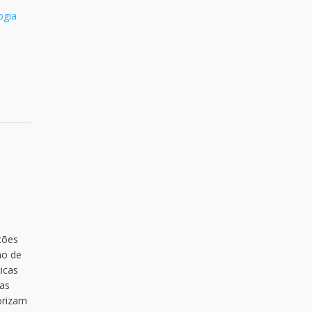
logia
ções
no de
icas
 as
orizam