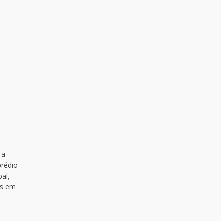
 a
prédio
bal,
es em