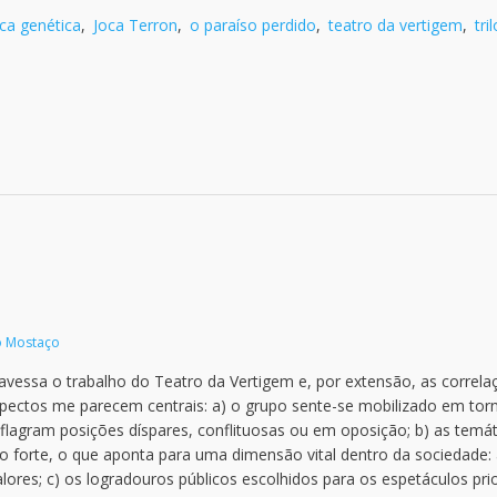
tica genética
,
Joca Terron
,
o paraíso perdido
,
teatro da vertigem
,
tri
o Mostaço
avessa o trabalho do Teatro da Vertigem e, por extensão, as correla
s aspectos me parecem centrais: a) o grupo sente-se mobilizado em tor
lagram posições díspares, conflituosas ou em oposição; b) as temát
o forte, o que aponta para uma dimensão vital dentro da sociedade:
lores; c) os logradouros públicos escolhidos para os espetáculos pri