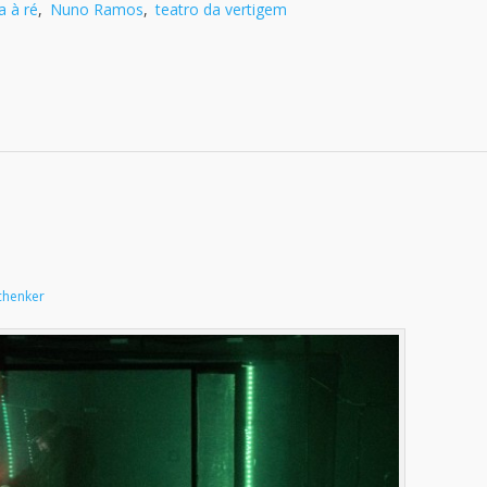
 à ré
,
Nuno Ramos
,
teatro da vertigem
chenker