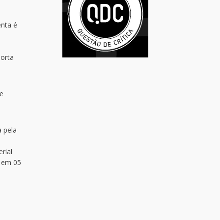
enta é
porta
de
 pela
rial
, em 05