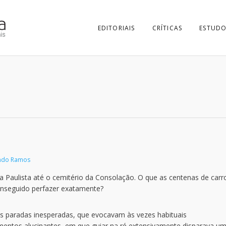
EDITORIAIS
CRÍTICAS
ESTUDO
ando Ramos
a Paulista até o cemitério da Consolação. O que as centenas de carr
onseguido perfazer exatamente?
paradas inesperadas, que evocavam às vezes habituais
tos alucinantes, em que guiar na ré extensivamente disparava u