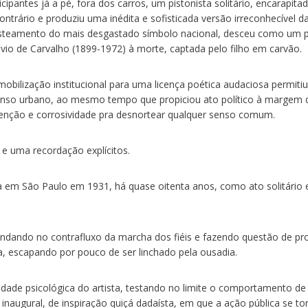
pantes já a pé, fora dos carros, um pistonista solitário, encarapita
ontrário e produziu uma inédita e sofisticada versão irreconhecível d
hasteamento do mais desgastado símbolo nacional, desceu como um 
vio de Carvalho (1899-1972) à morte, captada pelo filho em carvão.
mobilização institucional para uma licença poética audaciosa permitiu
enso urbano, ao mesmo tempo que propiciou ato político à margem 
venção e corrosividade pra desnortear qualquer senso comum.
 e uma recordação explícitos.
a em São Paulo em 1931, há quase oitenta anos, como ato solitário 
 andando no contrafluxo da marcha dos fiéis e fazendo questão de pr
a, escapando por pouco de ser linchado pela ousadia.
osidade psicológica do artista, testando no limite o comportamento d
inaugural, de inspiração quiçá dadaísta, em que a ação pública se to