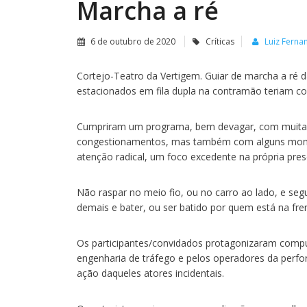
Marcha a ré
6 de outubro de 2020
Críticas
Luiz Fern
Cortejo-Teatro da Vertigem. Guiar de marcha a ré d
estacionados em fila dupla na contramão teriam c
Cumpriram um programa, bem devagar, com muitas 
congestionamentos, mas também com alguns momen
atenção radical, um foco excedente na própria pre
Não raspar no meio fio, ou no carro ao lado, e seg
demais e bater, ou ser batido por quem está na fre
Os participantes/convidados protagonizaram compu
engenharia de tráfego e pelos operadores da perf
ação daqueles atores incidentais.