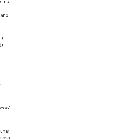
do no
a
pano
 a
da
e
ovocá-
e uma
rnava