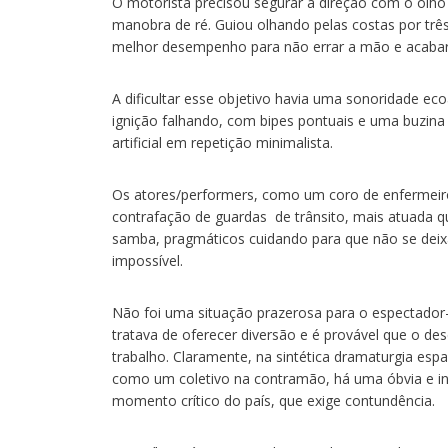
O motorista precisou segurar a direção com o olho
manobra de ré. Guiou olhando pelas costas por três
melhor desempenho para não errar a mão e acabar
A dificultar esse objetivo havia uma sonoridade ec
ignição falhando, com bipes pontuais e uma buzina 
artificial em repetição minimalista.
Os atores/performers, como um coro de enfermeiro
contrafação de guardas de trânsito, mais atuada q
samba, pragmáticos cuidando para que não se deix
impossível.
Não foi uma situação prazerosa para o espectador-
tratava de oferecer diversão e é provável que o d
trabalho. Claramente, na sintética dramaturgia esp
como um coletivo na contramão, há uma óbvia e inco
momento crítico do país, que exige contundência.