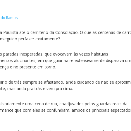
ando Ramos
a Paulista até o cemitério da Consolação. O que as centenas de carr
onseguido perfazer exatamente?
paradas inesperadas, que evocavam às vezes habituais
tos alucinantes, em que guiar na ré extensivamente disparava u
sença e no presente em torno.
uir o de trás sempre se afastando, ainda cuidando de não se aproxim
nte, mas anda pra trás e vem pra cima.
lsoriamente uma cena de rua, coadjuvados pelos guardas reais da
ormance que com eles se confundiam, ambos os principais espectado