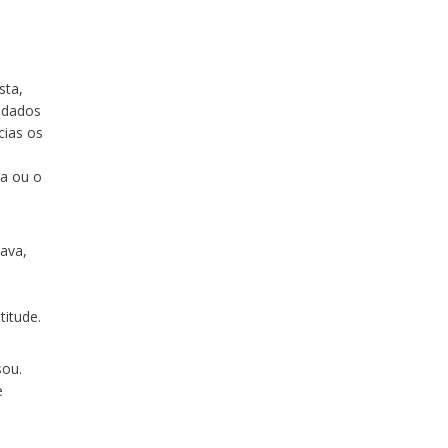
o
sta,
idados
cias os
ca ou o
ava,
titude.
sou.
e