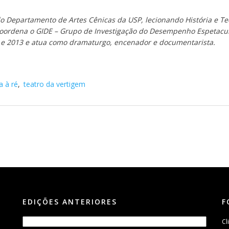
o Departamento de Artes Cênicas da USP, lecionando História e Te
oordena o GIDE – Grupo de Investigação do Desempenho Espetacul
08 e 2013 e atua como dramaturgo, encenador e documentarista.
 à ré
,
teatro da vertigem
EDIÇÕES ANTERIORES
F
Cl