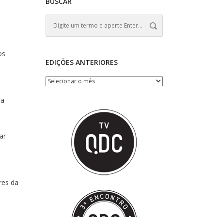
BUSCAR
os
EDIÇÕES ANTERIORES
ma
ar
res da