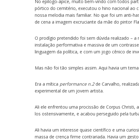
No epílogo-ápice, muito bem-vindo com todos partici
pórtico do cemitério, executou o hino nacional ao c
nossa melodia mais familiar. No que foi um anti-
de cena a imagem excruciante da mãe do pintor Fla
O prodígio pretendido foi sem dúvida realizado – a 
instalação performativa e massiva de um contrass
linguagem da política, e com um jogo cênico de in
Mas não foi tão simples assim. Aqui havia um tema
Era a mítica
performance n.2
de Carvalho, realizad
experimental de um jovem artista.
Ali ele enfrentou uma procissão de Corpus Christi,
los ostensivamente, e acabou perseguido pela turb
Ali havia um interesse quase científico e uma curi
massa de crença firme contrariada. Havia um gesto 