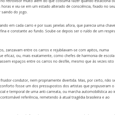
 no retrovisor muito além do que costuma fazer quando estaciona o
 horas e viu-se em um estado alterado de consciência, fixado no se
 saindo do jogo.
oando em cada carro e por suas janelas afora, que parecia uma chav
fina e constante ao fundo. Soube-se depois ser o ruído de um respir
s, zanzavam entre os carros e rejubilavam-se com apitos, numa
ue eficaz, ou, mais exatamente, como chefes de harmonia de escola
assem espaços entre os carros no desfile, mesmo que às vezes isto
fruidor-condutor, nem propriamente divertida. Mas, por certo, não s
esconforto fosse um dos pressupostos dos artistas que propuseram o
acial e temporal de uma anti-carreata, ou marcha automobilística ao 
ntornável referência, remetendo à atual tragédia brasileira e ao