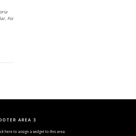
oria
ar. Foi
OOTER AREA 3
ick here to assign a widget to this area.