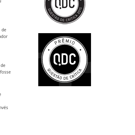
u
u
e de
ador
 de
 fosse
e
invés