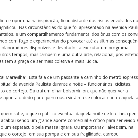
lina e oportuna na inspiração, ficou distante dos riscos envolvidos n
ignificou. Nas circunstâncias do que foi apresentado na avenida Pauli
rantidos, e um compartilhamento fundamental dos ônus com os conv
ncando com fogo e experimentando provocar até as últimas consequên
 colaboradores disponíveis e devotados a executar um programa
outros tempos, mas também é uma outra arte, relacional, pós-estéti
as tem a graça de ser mais coletiva e mais lúdica.
a! Maravilha”. Esta fala de um passante a caminho do metrô express
ual da avenida Paulista durante a noite – funcionários, ciclistas,
o do cortejo. Ela trai um olhar bolsominion, que não quer ver a
 e aponta o dedo para quem ousa vir à rua se colocar contra aquela a
, quem sabe, o que o público eventual daquela noite de lua cheia pen
 acabou sendo um grande aporte conceitual e crítico para ser vivido 
omo um espetáculo pela massa ignara. Ou importaria? Talvez sim, na
 que o cortejo, em sua pompa e em sua fragilidade, carreou.