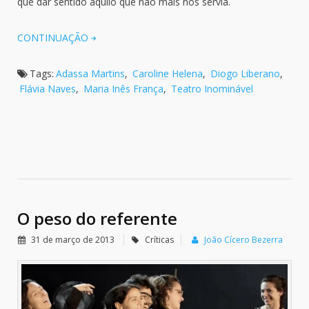
que dar sentido àquilo que não mais nos servia.
CONTINUAÇÃO
Tags:
Adassa Martins
,
Caroline Helena
,
Diogo Liberano
,
Flávia Naves
,
Maria Inês França
,
Teatro Inominável
O peso do referente
31 de março de 2013
Críticas
João Cícero Bezerra