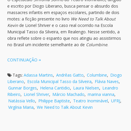
e escrito por Diogo Liberano, busca pensar o absurdo dos
massacres infantis em espaços escolares, partindo de dois
motes: a ficção presente no livro
We Need to Talk About
Kevin
de Lionel Shriver e o caso real ocorrido na Escola
Municipal Tasso da Silveira, em Realengo. Nesse sentido, a
obra reflete sobre o espanto que nos atingiu ao assistirmos
no Brasil um incidente semelhante ao de
Columbine
.
CONTINUAÇÃO
Tags:
Adassa Martins
,
Andrêas Gatto
,
Columbine
,
Diogo
Liberano
,
Escola Municipal Tasso da Silveira
,
Flávia Naves
,
Gunnar Borges
,
Helena Cantidio
,
Laura Nielsen
,
Leandro
Ribeiro
,
Lionel Shriver
,
Márcio Machado
,
marina vianna
,
Natássia Vello
,
Philippe Baptiste
,
Teatro Inominável
,
UFRJ
,
Virgínia Maria
,
We Need to Talk About Kevin