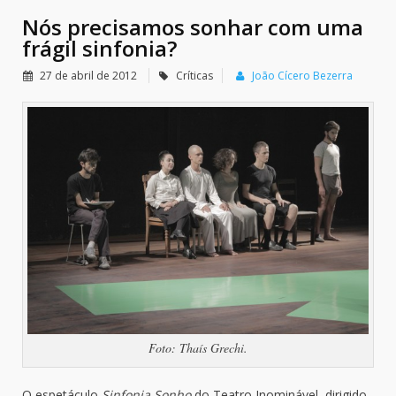
Nós precisamos sonhar com uma
frágil sinfonia?
27 de abril de 2012
Críticas
João Cícero Bezerra
Foto: Thaís Grechi.
O espetáculo
Sinfonia Sonho
do Teatro Inominável, dirigido