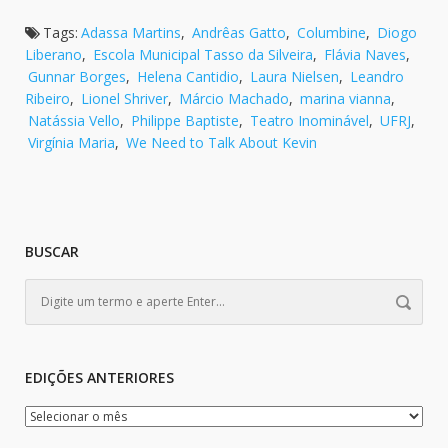
Tags:
Adassa Martins
,
Andrêas Gatto
,
Columbine
,
Diogo
Liberano
,
Escola Municipal Tasso da Silveira
,
Flávia Naves
,
Gunnar Borges
,
Helena Cantidio
,
Laura Nielsen
,
Leandro
Ribeiro
,
Lionel Shriver
,
Márcio Machado
,
marina vianna
,
Natássia Vello
,
Philippe Baptiste
,
Teatro Inominável
,
UFRJ
,
Virgínia Maria
,
We Need to Talk About Kevin
BUSCAR
EDIÇÕES ANTERIORES