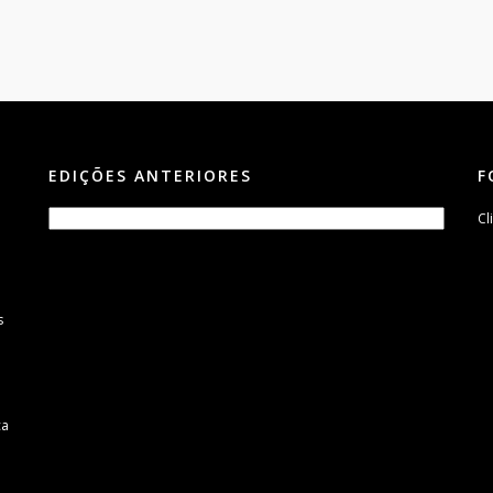
EDIÇÕES ANTERIORES
F
Cl
s
m
ca