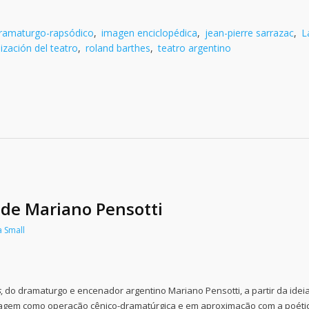
ramaturgo-rapsódico
,
imagen enciclopédica
,
jean-pierre sarrazac
,
L
ización del teatro
,
roland barthes
,
teatro argentino
 de Mariano Pensotti
a Small
s
, do dramaturgo e encenador argentino Mariano Pensotti, a partir da idei
tagem como operação cênico-dramatúrgica e em aproximação com a poéti