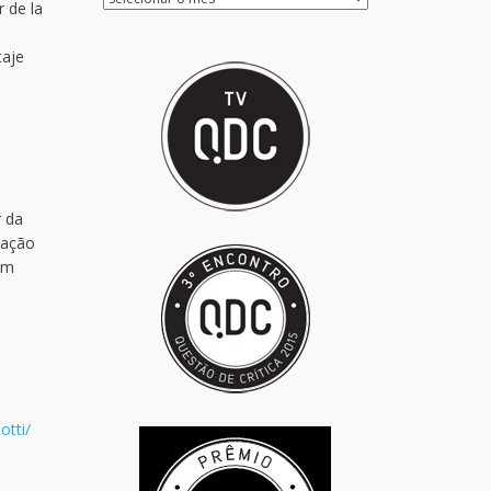
r de la
taje
r da
mação
em
otti/