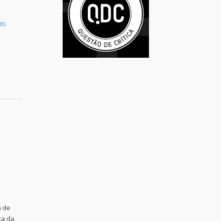
as
a de
ca da