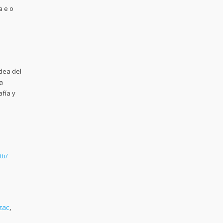
a e o
idea del
a
afía y
ti/
zac
,