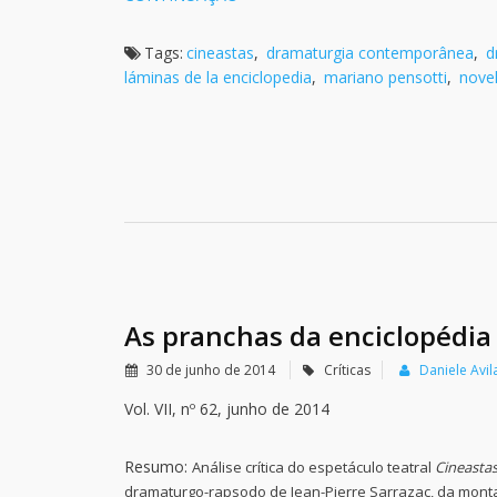
Tags:
cineastas
,
dramaturgia contemporânea
,
d
láminas de la enciclopedia
,
mariano pensotti
,
novel
As pranchas da enciclopédia
30 de junho de 2014
Críticas
Daniele Avil
Vol. VII, nº 62, junho de 2014
Resumo:
Análise crítica do espetáculo teatral
Cineasta
dramaturgo-rapsodo de Jean-Pierre Sarrazac, da mon