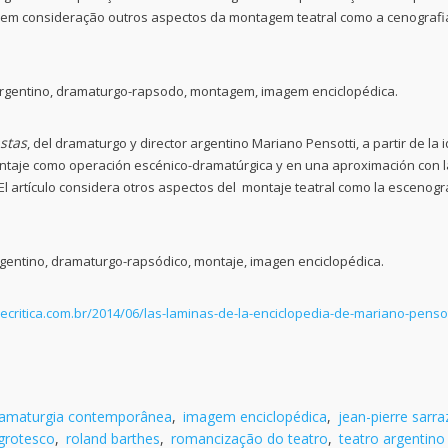
a em consideração outros aspectos da montagem teatral como a cenografi
rgentino, dramaturgo-rapsodo, montagem, imagem enciclopédica.
stas
, del dramaturgo y director argentino Mariano Pensotti, a partir de la 
ntaje como operación escénico-dramatúrgica y en una aproximación con l
El artículo considera otros aspectos del montaje teatral como la escenogr
gentino, dramaturgo-rapsódico, montaje, imagen
enciclopédica.
critica.com.br/2014/06/las-laminas-de-la-enciclopedia-de-mariano-pensot
amaturgia contemporânea
,
imagem enciclopédica
,
jean-pierre sarra
grotesco
,
roland barthes
,
romancização do teatro
,
teatro argentino