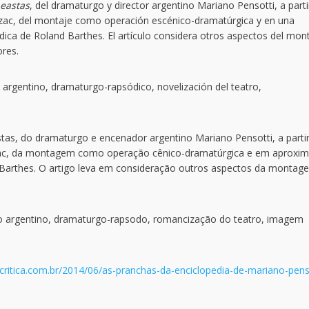
eastas
, del dramaturgo y director argentino Mariano Pensotti, a parti
azac, del montaje como operación escénico-dramatúrgica y en una
dica de Roland Barthes. El artículo considera otros aspectos del mon
ores.
argentino, dramaturgo-rapsódico, novelización del teatro,
astas, do dramaturgo e encenador argentino Mariano Pensotti, a parti
azac, da montagem como operação cênico-dramatúrgica e em aproxi
Barthes. O artigo leva em consideração outros aspectos da montag
o argentino, dramaturgo-rapsodo, romancização do teatro, imagem
ritica.com.br/2014/06/as-pranchas-da-enciclopedia-de-mariano-pens