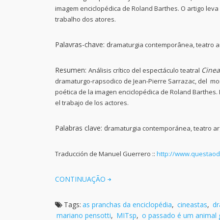
imagem enciclopédica de Roland Barthes. O artigo lev
trabalho dos atores.
Palavras-chave: d
ramaturgia contemporânea, teatro a
Resumen:
Cinea
Análisis crítico del espectáculo teatral
dramaturgo-rapsodico de Jean-Pierre Sarrazac, del mo
poética de la imagen enciclopédica de Roland Barthes. 
el trabajo de los actores.
Palabras clave: d
ramaturgia contemporánea, teatro ar
Traducción de Manuel Guerrero ::
http://www.questaode
CONTINUAÇÃO
Tags:
as pranchas da enciclopédia
,
cineastas
,
dr
mariano pensotti
,
MITsp
,
o passado é um animal 