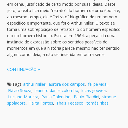
em cena, justificado de certo modo por suas ideias. Deste
jeito, o texto fica meio “retrato” do homem de uma época e,
ao mesmo tempo, ele é “retrato” biográfico de um homem
específico e importante, que foi o Arthur Miller. O texto se
torna uma sobreposição de retratos: o do homem específico
e o do homem histórico. Escrita em 1964, a peça cria uma
instância de expressão sobre os sentidos possíveis de
momentos em que a história parece mesmo não ter sentido
algum como ideia, a não ser inserida em outra série.
CONTINUAÇÃO
Tags:
arthur miller
,
aurora dos campos
,
felipe vidal
,
Flávio Souza
,
leandro daniel colombo
,
lucas gouvea
,
Luciano Moreira
,
Paula Tolentino
,
Paulo Giardini
,
simone
spoladore
,
Talita Fontes
,
Thais Tedesco
,
tomás ribas