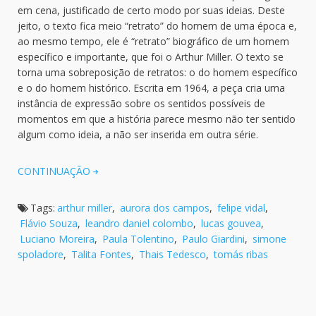
em cena, justificado de certo modo por suas ideias. Deste
jeito, o texto fica meio “retrato” do homem de uma época e,
ao mesmo tempo, ele é “retrato” biográfico de um homem
específico e importante, que foi o Arthur Miller. O texto se
torna uma sobreposição de retratos: o do homem específico
e o do homem histórico. Escrita em 1964, a peça cria uma
instância de expressão sobre os sentidos possíveis de
momentos em que a história parece mesmo não ter sentido
algum como ideia, a não ser inserida em outra série.
CONTINUAÇÃO
Tags:
arthur miller
,
aurora dos campos
,
felipe vidal
,
Flávio Souza
,
leandro daniel colombo
,
lucas gouvea
,
Luciano Moreira
,
Paula Tolentino
,
Paulo Giardini
,
simone
spoladore
,
Talita Fontes
,
Thais Tedesco
,
tomás ribas