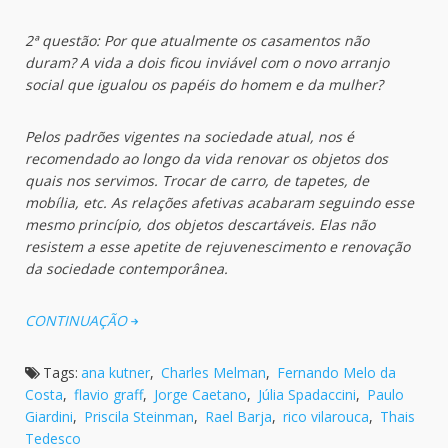
2ª questão: Por que atualmente os casamentos não
duram? A vida a dois ficou inviável com o novo arranjo
social que igualou os papéis do homem e da mulher?
Pelos padrões vigentes na sociedade atual, nos é
recomendado ao longo da vida renovar os objetos dos
quais nos servimos. Trocar de carro, de tapetes, de
mobília, etc. As relações afetivas acabaram seguindo esse
mesmo princípio, dos objetos descartáveis. Elas não
resistem a esse apetite de rejuvenescimento e renovação
da sociedade contemporânea.
CONTINUAÇÃO
Tags:
ana kutner
,
Charles Melman
,
Fernando Melo da
Costa
,
flavio graff
,
Jorge Caetano
,
Júlia Spadaccini
,
Paulo
Giardini
,
Priscila Steinman
,
Rael Barja
,
rico vilarouca
,
Thais
Tedesco