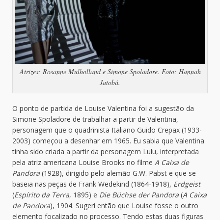
Atrizes: Rosanne Mulholland e Simone Spoladore. Foto: Hannah
Jatobá.
O ponto de partida de Louise Valentina foi a sugestão da
Simone Spoladore de trabalhar a partir de Valentina,
personagem que o quadrinista Italiano Guido Crepax (1933-
2003) começou a desenhar em 1965. Eu sabia que Valentina
tinha sido criada a partir da personagem Lulu, interpretada
pela atriz americana Louise Brooks no filme
A Caixa de
Pandora
(1928), dirigido pelo alemão G.W. Pabst e que se
baseia nas peças de Frank Wedekind (1864-1918),
Erdgeist
(
Espírito da Terra
, 1895) e
Die Büchse der Pandora
(
A Caixa
de Pandora
), 1904. Sugeri então que Louise fosse o outro
elemento focalizado no processo. Tendo estas duas figuras