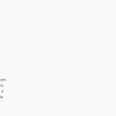
a em
ro
 a
ia