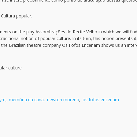
Cultura popular.
ements on the play Assombrações do Recife Velho in which we will fin
tional notion of popular culture. In its turn, this notion presents it
y by the Brazilian theatre company Os Fofos Encenam shows us an inter
lar culture.
yre
,
memória da cana
,
newton moreno
,
os fofos encenam