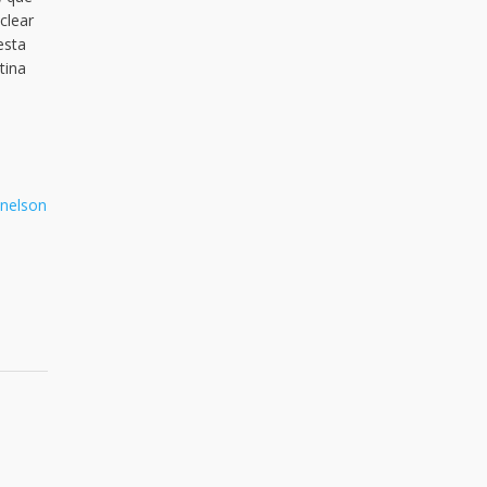
clear
esta
tina
nelson