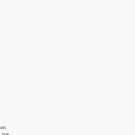
ais
, que