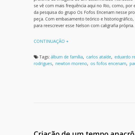
se vê com mais frequência aqui no Rio, como, por
da pesquisa do grupo Os Fofos Encenam nesse proj
peça. Com embasamento teórico e historiográfico, 
para reescrever esse Nelson com caligrafia própria.
CONTINUAÇÃO
Tags:
álbum de família
,
carlos ataíde
,
eduardo r
rodrigues
,
newton moreno
,
os fofos encenam
,
pa
Criação de um tempo anacrô