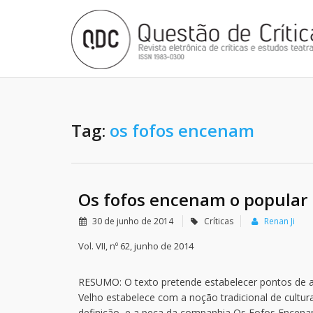
Tag:
os fofos encenam
Os fofos encenam o popular
30 de junho de 2014
Críticas
Renan Ji
Vol. VII, nº 62, junho de 2014
RESUMO: O texto pretende estabelecer pontos de 
Velho estabelece com a noção tradicional de cultura
definição, e a peça da companhia Os Fofos Encena