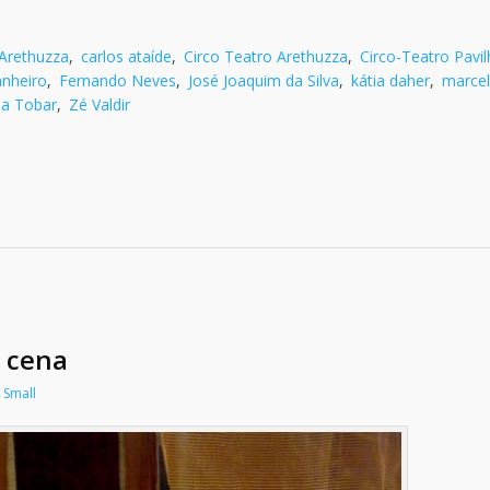
Arethuzza
,
carlos ataíde
,
Circo Teatro Arethuzza
,
Circo-Teatro Pavi
anheiro
,
Fernando Neves
,
José Joaquim da Silva
,
kátia daher
,
marce
la Tobar
,
Zé Valdir
a cena
 Small