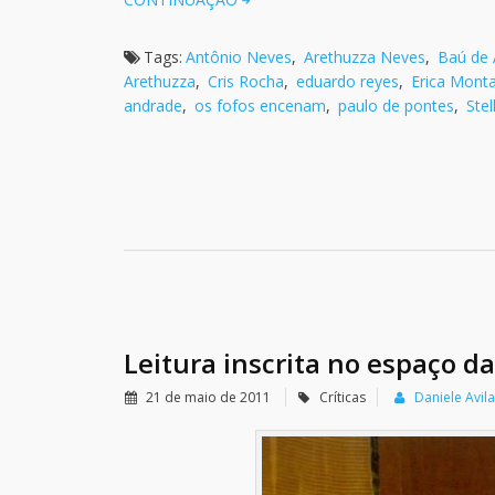
Tags:
Antônio Neves
,
Arethuzza Neves
,
Baú de 
Arethuzza
,
Cris Rocha
,
eduardo reyes
,
Erica Mont
andrade
,
os fofos encenam
,
paulo de pontes
,
Stel
Leitura inscrita no espaço d
21 de maio de 2011
Críticas
Daniele Avila