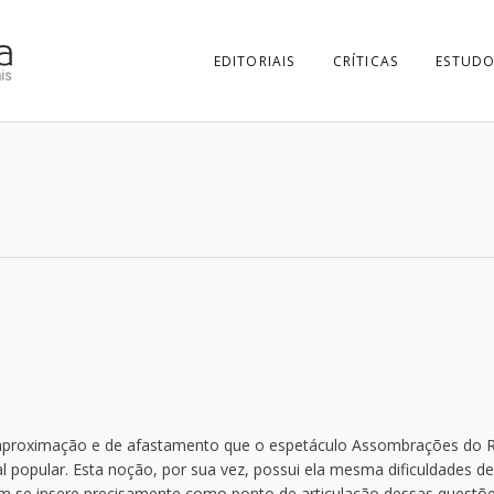
EDITORIAIS
CRÍTICAS
ESTUDO
aproximação e de afastamento que o espetáculo Assombrações do R
l popular. Esta noção, por sua vez, possui ela mesma dificuldades de
m se insere precisamente como ponto de articulação dessas questõe