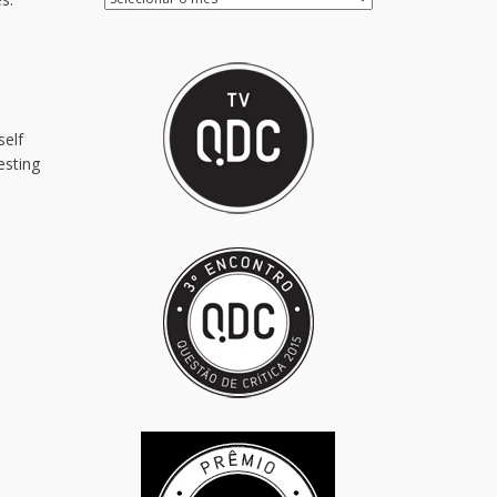
d
self
esting