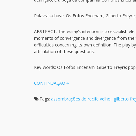
Palavras-chave: Os Fofos Encenam; Gilberto Freyre; 
ABSTRACT: The essay’s intention is to establish el
moments of convergence and divergence from the tradi
difficulties concerning its own definition. The pla
articulation of these questions.
Key-words: Os Fofos Encenam; Gilberto Freyre; popu
CONTINUAÇÃO
Tags:
assombrações do recife velho
,
gilberto fre