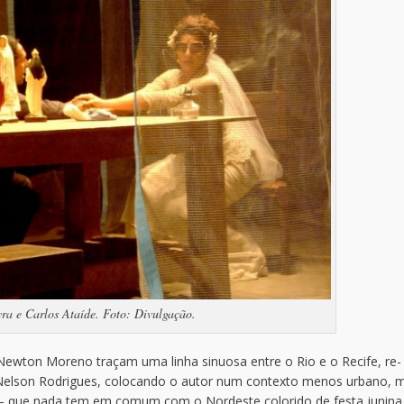
ra e Carlos Ataíde. Foto: Divulgação.
 Newton Moreno traçam uma linha sinuosa entre o Rio e o Recife, re-
elson Rodrigues, colocando o autor num contexto menos urbano, m
 que nada tem em comum com o Nordeste colorido de festa junina