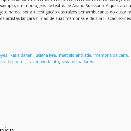
 exemplo, em montagens de textos de Ariano Suassuna. A questão nu
eto parece ser a investigação das raízes pernambucanas do autor n
os artistas lançaram mão de suas memórias e de sua filiação nordes
eyes
,
kátia daher
,
luciana lyra
,
marcelo andrade
,
memória da cana
,
ulo de pontes
,
raimundo bento
,
viviane madureira
nico