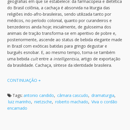
geografias em que se estabelece: da farmacopeia e dietética
do Brasil colônia, a cachaça é absorvida na liturgia das
religiões indo-afro-brasileiras, sendo utilizada tanto por
médicos, no período colonial, quanto por curandeiros e
benzedeiros ainda hoje; inicialmente, de guloseima dos
animais de tração transforma-se em aperitivo de pobre e,
posteriormente, ascende ao status de bebida elegante made
in Brazil com exóticas batidas para gringo degustar e
burguês esnobar. E, ao mesmo tempo, torna-se também
uma bebida
cult
entre a
intelligentsia
, artigo de exportação
da brasilidade. Cachaça, síntese da identidade brasileira.
CONTINUAÇÃO
Tags:
antonio candido
,
câmara cascudo
,
dramaturgia
,
luiz marinho
,
nietzsche
,
roberto machado
,
Viva o cordão
encarnado