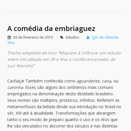
A comédia da embriaguez
26 de fevereiro de 2010
Estudos
Igor de Almeida
Silva
Trecho adaptado do livro “Réquiem à infância: um estudo
sobre Um sábado em 30 e Viva o cordão encarnado, de
Luiz Marinho”
Cachaça! Também conhecida como
aguardente
,
cana
, ou
caninha
. Esses são alguns dos sinônimos mais comuns
empregados na denominação deste destilado brasileiro.
Seus nomes são múltiplos, proteicos, infinitos. Refletem as
metamorfoses da bebida desde sua introdução no Brasil no
séc. XVI até à atualidade. Transformações que abrangem
tanto o seu modo de preparo quanto o uso e os ritos que
lhe são veiculados no decorrer dos séculos e nas distintas