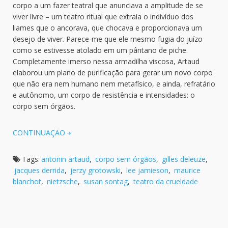
corpo a um fazer teatral que anunciava a amplitude de se
viver livre – um teatro ritual que extraía o indivíduo dos
liames que o ancorava, que chocava e proporcionava um
desejo de viver. Parece-me que ele mesmo fugia do juízo
como se estivesse atolado em um pântano de piche.
Completamente imerso nessa armadilha viscosa, Artaud
elaborou um plano de purificação para gerar um novo corpo
que não era nem humano nem metafísico, e ainda, refratário
e autônomo, um corpo de resistência e intensidades: o
corpo sem órgãos.
CONTINUAÇÃO
Tags:
antonin artaud
,
corpo sem órgãos
,
gilles deleuze
,
jacques derrida
,
jerzy grotowski
,
lee jamieson
,
maurice
blanchot
,
nietzsche
,
susan sontag
,
teatro da crueldade