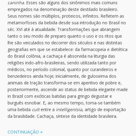
caninha
. Esses são alguns dos sinônimos mais comuns
empregados na denominação deste destilado brasileiro.
Seus nomes são múltiplos, proteicos, infinitos. Refletem as
metamorfoses da bebida desde sua introdução no Brasil no
séc. XVI até à atualidade. Transformações que abrangem
tanto o seu modo de preparo quanto o uso e os ritos que
lhe são veiculados no decorrer dos séculos e nas distintas
geografias em que se estabelece: da farmacopeia e dietética
do Brasil colônia, a cachaça é absorvida na liturgia das
religiões indo-afro-brasileiras, sendo utilizada tanto por
médicos, no período colonial, quanto por curandeiros e
benzedeiros ainda hoje; inicialmente, de guloseima dos
animais de tração transforma-se em aperitivo de pobre e,
posteriormente, ascende ao status de bebida elegante made
in Brazil com exóticas batidas para gringo degustar e
burguês esnobar. E, ao mesmo tempo, torna-se também
uma bebida
cult
entre a
intelligentsia
, artigo de exportação
da brasilidade. Cachaça, síntese da identidade brasileira.
CONTINUAÇÃO