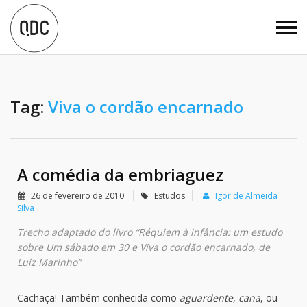
Tag:
Viva o cordão encarnado
A comédia da embriaguez
26 de fevereiro de 2010
Estudos
Igor de Almeida
Silva
Trecho adaptado do livro “Réquiem à infância: um estudo
sobre Um sábado em 30 e Viva o cordão encarnado, de
Luiz Marinho”
Cachaça! Também conhecida como
aguardente
,
cana
, ou