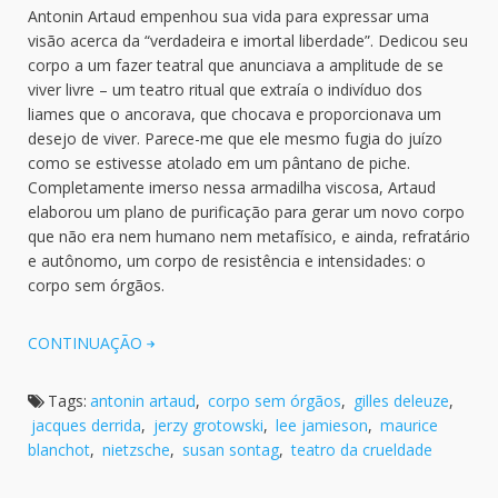
Antonin Artaud empenhou sua vida para expressar uma
visão acerca da “verdadeira e imortal liberdade”. Dedicou seu
corpo a um fazer teatral que anunciava a amplitude de se
viver livre – um teatro ritual que extraía o indivíduo dos
liames que o ancorava, que chocava e proporcionava um
desejo de viver. Parece-me que ele mesmo fugia do juízo
como se estivesse atolado em um pântano de piche.
Completamente imerso nessa armadilha viscosa, Artaud
elaborou um plano de purificação para gerar um novo corpo
que não era nem humano nem metafísico, e ainda, refratário
e autônomo, um corpo de resistência e intensidades: o
corpo sem órgãos.
CONTINUAÇÃO
Tags:
antonin artaud
,
corpo sem órgãos
,
gilles deleuze
,
jacques derrida
,
jerzy grotowski
,
lee jamieson
,
maurice
blanchot
,
nietzsche
,
susan sontag
,
teatro da crueldade