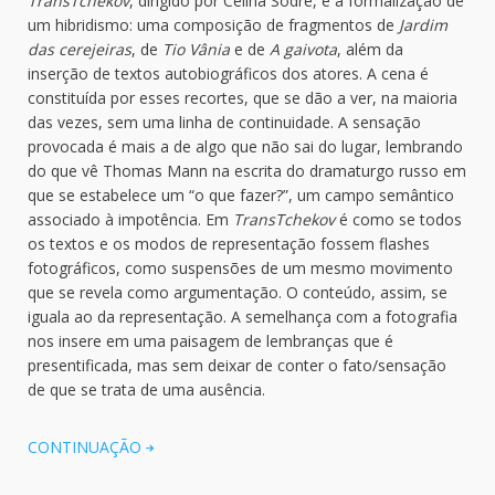
TransTchekov
, dirigido por Celina Sodré, é a formalização de
um hibridismo: uma composição de fragmentos de
Jardim
das cerejeiras
, de
Tio Vânia
e de
A gaivota
, além da
inserção de textos autobiográficos dos atores. A cena é
constituída por esses recortes, que se dão a ver, na maioria
das vezes, sem uma linha de continuidade. A sensação
provocada é mais a de algo que não sai do lugar, lembrando
do que vê Thomas Mann na escrita do dramaturgo russo em
que se estabelece um “o que fazer?”, um campo semântico
associado à impotência. Em
TransTchekov
é como se todos
os textos e os modos de representação fossem flashes
fotográficos, como suspensões de um mesmo movimento
que se revela como argumentação. O conteúdo, assim, se
iguala ao da representação. A semelhança com a fotografia
nos insere em uma paisagem de lembranças que é
presentificada, mas sem deixar de conter o fato/sensação
de que se trata de uma ausência.
CONTINUAÇÃO