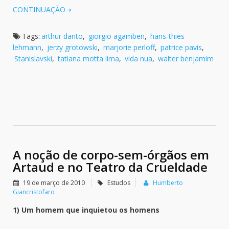
CONTINUAÇÃO
Tags:
arthur danto
,
giorgio agamben
,
hans-thies
lehmann
,
jerzy grotowski
,
marjorie perloff
,
patrice pavis
,
Stanislavski
,
tatiana motta lima
,
vida nua
,
walter benjamim
A noção de corpo-sem-órgãos em
Artaud e no Teatro da Crueldade
19 de março de 2010
Estudos
Humberto
Giancristofaro
1) Um homem que inquietou os homens