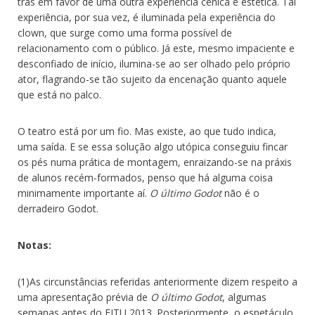
trás em favor de uma outra experiência cênica e estética. Tal
experiência, por sua vez, é iluminada pela experiência do
clown, que surge como uma forma possível de
relacionamento com o público. Já este, mesmo impaciente e
desconfiado de início, ilumina-se ao ser olhado pelo próprio
ator, flagrando-se tão sujeito da encenação quanto aquele
que está no palco.
O teatro está por um fio. Mas existe, ao que tudo indica,
uma saída. E se essa solução algo utópica conseguiu fincar
os pés numa prática de montagem, enraizando-se na práxis
de alunos recém-formados, penso que há alguma coisa
minimamente importante aí.
O último Godot
não é o
derradeiro Godot.
Notas:
(1)As circunstâncias referidas anteriormente dizem respeito a
uma apresentação prévia de
O último Godot
, algumas
semanas antes do FITU 2013. Posteriormente, o espetáculo