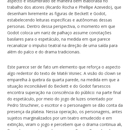
aspecto é vislumbrado de maneira bem elaborada no
trabalho dos atores (Ricardo Rocha e Phellipe Azevedo), que
desenham livremente as figuras de Beckett e Godot,
estabelecendo leituras específicas e autônomas dessas
personas. Dentro dessa perspectiva, o momento em que
Godot coloca um nariz de palhaço assume conotações
basilares para o espetáculo, na medida em que parece
recanalizar o impulso teatral na direção de uma saída para
além do palco e do drama tradicionais.
Este parece ser de fato um elemento que reforça o aspecto
algo redentor do texto de Matéi Visniec. A visão do clown se
emparelha à quebra da quarta parede, na medida em que a
situação inconciliável do Beckett e do Godot farsescos
encontra superação na consciência do público: na parte final
do espetáculo, por meio do jogo de luzes orientado por
Pedro Struchiner, o escritor e o personagem se dão conta da
presença da plateia. Nessa operação, os personagens, antes
sujeitos marginalizados por um teatro emudecido e em
extinção, viram o jogo e percebem que o drama continua ali,