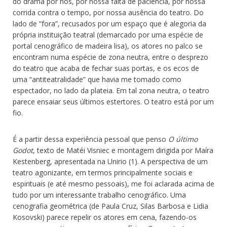
do drama por nós, por nossa falta de paciência, por nossa
corrida contra o tempo, por nossa ausência do teatro. Do
lado de “fora”, recusados por um espaço que é alegoria da
própria instituição teatral (demarcado por uma espécie de
portal cenográfico de madeira lisa), os atores no palco se
encontram numa espécie de zona neutra, entre o desprezo
do teatro que acaba de fechar suas portas, e os ecos de
uma “antiteatralidade” que havia me tomado como
espectador, no lado da plateia. Em tal zona neutra, o teatro
parece ensaiar seus últimos estertores. O teatro está por um
fio.
É a partir dessa experiência pessoal que penso
O último
Godot
, texto de Matéi Visniec e montagem dirigida por Maíra
Kestenberg, apresentada na Unirio (1). A perspectiva de um
teatro agonizante, em termos principalmente sociais e
espirituais (e até mesmo pessoais), me foi aclarada acima de
tudo por um interessante trabalho cenográfico. Uma
cenografia geométrica (de Paula Cruz, Silas Barbosa e Lidia
Kosovski) parece repelir os atores em cena, fazendo-os