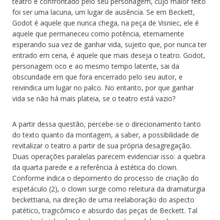
teatro é confrontado pelo seu personagem, cujo maior feito
foi ser uma lacuna, um lugar de ausência. Se em Beckett,
Godot é aquele que nunca chega, na peça de Visniec, ele é
aquele que permaneceu como potência, eternamente
esperando sua vez de ganhar vida, sujeito que, por nunca ter
entrado em cena, é aquele que mais deseja o teatro. Godot,
personagem oco e ao mesmo tempo latente, sai da
obscuridade em que fora encerrado pelo seu autor, e
reivindica um lugar no palco. No entanto, por que ganhar
vida se não há mais plateia, se o teatro está vazio?
A partir dessa questão, percebe-se o direcionamento tanto
do texto quanto da montagem, a saber, a possibilidade de
revitalizar o teatro a partir de sua própria desagregação.
Duas operações paralelas parecem evidenciar isso: a quebra
da quarta parede e a referência à estética do clown.
Conforme indica o depoimento do processo de criação do
espetáculo (2), o clown surge como releitura da dramaturgia
beckettiana, na direção de uma reelaboração do aspecto
patético, tragicômico e absurdo das peças de Beckett. Tal