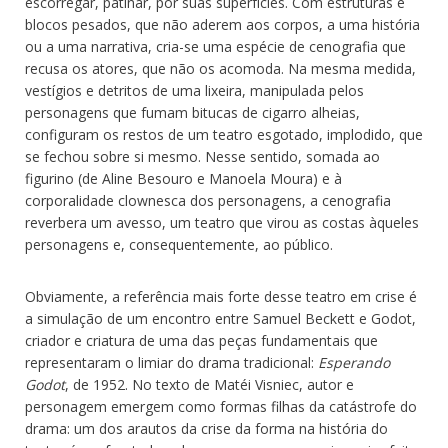
escorregar, patinar, por suas superfícies. Com estruturas e
blocos pesados, que não aderem aos corpos, a uma história
ou a uma narrativa, cria-se uma espécie de cenografia que
recusa os atores, que não os acomoda. Na mesma medida,
vestígios e detritos de uma lixeira, manipulada pelos
personagens que fumam bitucas de cigarro alheias,
configuram os restos de um teatro esgotado, implodido, que
se fechou sobre si mesmo. Nesse sentido, somada ao
figurino (de Aline Besouro e Manoela Moura) e à
corporalidade clownesca dos personagens, a cenografia
reverbera um avesso, um teatro que virou as costas àqueles
personagens e, consequentemente, ao público.
Obviamente, a referência mais forte desse teatro em crise é
a simulação de um encontro entre Samuel Beckett e Godot,
criador e criatura de uma das peças fundamentais que
representaram o limiar do drama tradicional:
Esperando
Godot
, de 1952. No texto de Matéi Visniec, autor e
personagem emergem como formas filhas da catástrofe do
drama: um dos arautos da crise da forma na história do