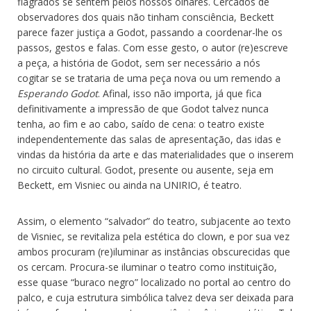
flagrados se sentem pelos nossos olhares. Cercados de
observadores dos quais não tinham consciência, Beckett
parece fazer justiça a Godot, passando a coordenar-lhe os
passos, gestos e falas. Com esse gesto, o autor (re)escreve
a peça, a história de Godot, sem ser necessário a nós
cogitar se se trataria de uma peça nova ou um remendo a
Esperando Godot
. Afinal, isso não importa, já que fica
definitivamente a impressão de que Godot talvez nunca
tenha, ao fim e ao cabo, saído de cena: o teatro existe
independentemente das salas de apresentação, das idas e
vindas da história da arte e das materialidades que o inserem
no circuito cultural. Godot, presente ou ausente, seja em
Beckett, em Visniec ou ainda na UNIRIO, é teatro.
Assim, o elemento “salvador” do teatro, subjacente ao texto
de Visniec, se revitaliza pela estética do clown, e por sua vez
ambos procuram (re)iluminar as instâncias obscurecidas que
os cercam. Procura-se iluminar o teatro como instituição,
esse quase “buraco negro” localizado no portal ao centro do
palco, e cuja estrutura simbólica talvez deva ser deixada para