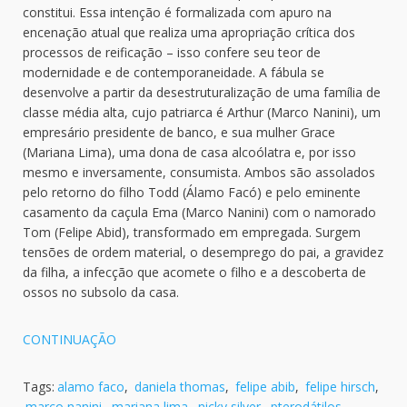
constitui. Essa intenção é formalizada com apuro na
encenação atual que realiza uma apropriação crítica dos
processos de reificação – isso confere seu teor de
modernidade e de contemporaneidade. A fábula se
desenvolve a partir da desestruturalização de uma família de
classe média alta, cujo patriarca é Arthur (Marco Nanini), um
empresário presidente de banco, e sua mulher Grace
(Mariana Lima), uma dona de casa alcoólatra e, por isso
mesmo e inversamente, consumista. Ambos são assolados
pelo retorno do filho Todd (Álamo Facó) e pelo eminente
casamento da caçula Ema (Marco Nanini) com o namorado
Tom (Felipe Abid), transformado em empregada. Surgem
tensões de ordem material, o desemprego do pai, a gravidez
da filha, a infecção que acomete o filho e a descoberta de
ossos no subsolo da casa.
CONTINUAÇÃO
Tags:
alamo faco
,
daniela thomas
,
felipe abib
,
felipe hirsch
,
marco nanini
,
mariana lima
,
nicky silver
,
pterodátilos