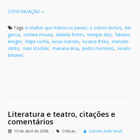
CONTINUAÇÃO
Tags:
A mulher que matou os peixes...e outros bichos
,
bel
garcia
,
cristina moura
,
daniela fortes
,
enrique diaz
,
fabiano
krieger
,
felipe rocha
,
lucas marcier
,
luciana fróes
,
marcelo
olinto
,
mari stockler
,
mariana lima
,
pedro monteiro
,
renato
linhares
Literatura e teatro, citações e
comentários
10 de abril de 2008
Críticas
Daniele Avila Small