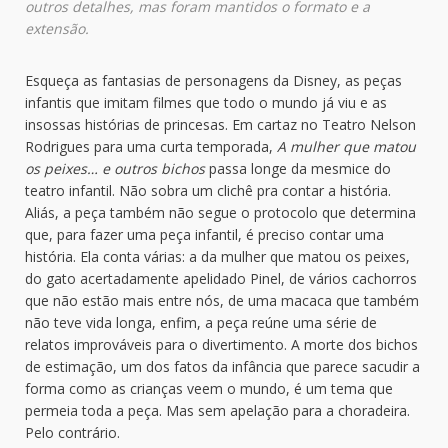
outros detalhes, mas foram mantidos o formato e a
extensão.
Esqueça as fantasias de personagens da Disney, as peças
infantis que imitam filmes que todo o mundo já viu e as
insossas histórias de princesas. Em cartaz no Teatro Nelson
Rodrigues para uma curta temporada,
A mulher que matou
os peixes… e outros bichos
passa longe da mesmice do
teatro infantil. Não sobra um clichê pra contar a história.
Aliás, a peça também não segue o protocolo que determina
que, para fazer uma peça infantil, é preciso contar uma
história. Ela conta várias: a da mulher que matou os peixes,
do gato acertadamente apelidado Pinel, de vários cachorros
que não estão mais entre nós, de uma macaca que também
não teve vida longa, enfim, a peça reúne uma série de
relatos improváveis para o divertimento. A morte dos bichos
de estimação, um dos fatos da infância que parece sacudir a
forma como as crianças veem o mundo, é um tema que
permeia toda a peça. Mas sem apelação para a choradeira.
Pelo contrário.