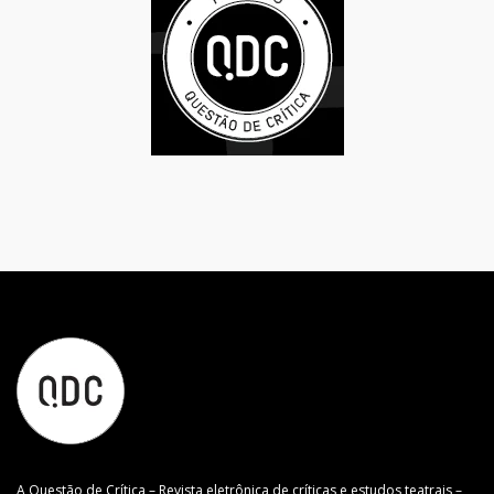
A Questão de Crítica – Revista eletrônica de críticas e estudos teatrais –