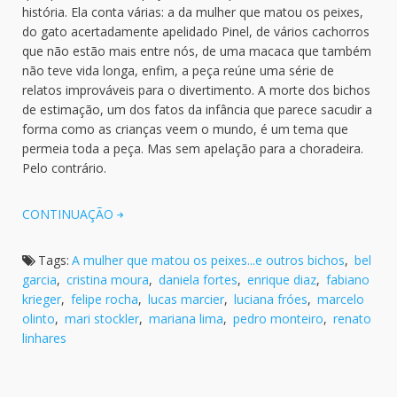
história. Ela conta várias: a da mulher que matou os peixes,
do gato acertadamente apelidado Pinel, de vários cachorros
que não estão mais entre nós, de uma macaca que também
não teve vida longa, enfim, a peça reúne uma série de
relatos improváveis para o divertimento. A morte dos bichos
de estimação, um dos fatos da infância que parece sacudir a
forma como as crianças veem o mundo, é um tema que
permeia toda a peça. Mas sem apelação para a choradeira.
Pelo contrário.
CONTINUAÇÃO
Tags:
A mulher que matou os peixes...e outros bichos
,
bel
garcia
,
cristina moura
,
daniela fortes
,
enrique diaz
,
fabiano
krieger
,
felipe rocha
,
lucas marcier
,
luciana fróes
,
marcelo
olinto
,
mari stockler
,
mariana lima
,
pedro monteiro
,
renato
linhares