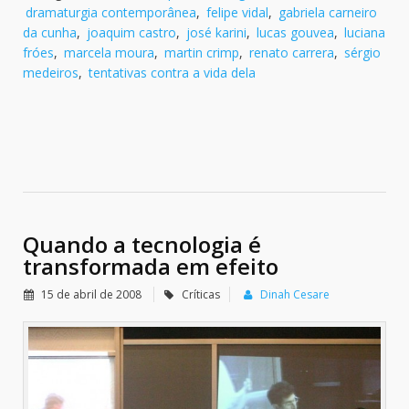
dramaturgia contemporânea
,
felipe vidal
,
gabriela carneiro
da cunha
,
joaquim castro
,
josé karini
,
lucas gouvea
,
luciana
fróes
,
marcela moura
,
martin crimp
,
renato carrera
,
sérgio
medeiros
,
tentativas contra a vida dela
Quando a tecnologia é
transformada em efeito
15 de abril de 2008
Críticas
Dinah Cesare