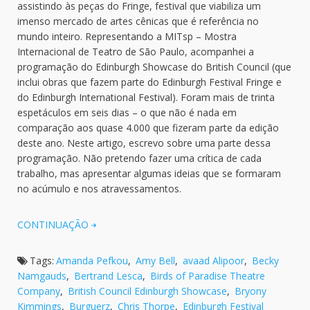
assistindo às peças do Fringe, festival que viabiliza um
imenso mercado de artes cênicas que é referência no
mundo inteiro. Representando a MITsp – Mostra
Internacional de Teatro de São Paulo, acompanhei a
programação do Edinburgh Showcase do British Council (que
inclui obras que fazem parte do Edinburgh Festival Fringe e
do Edinburgh International Festival). Foram mais de trinta
espetáculos em seis dias – o que não é nada em
comparação aos quase 4.000 que fizeram parte da edição
deste ano. Neste artigo, escrevo sobre uma parte dessa
programação. Não pretendo fazer uma crítica de cada
trabalho, mas apresentar algumas ideias que se formaram
no acúmulo e nos atravessamentos.
CONTINUAÇÃO
Tags:
Amanda Pefkou
,
Amy Bell
,
avaad Alipoor
,
Becky
Namgauds
,
Bertrand Lesca
,
Birds of Paradise Theatre
Company
,
British Council Edinburgh Showcase
,
Bryony
Kimmings
,
Burguerz
,
Chris Thorpe
,
Edinburgh Festival