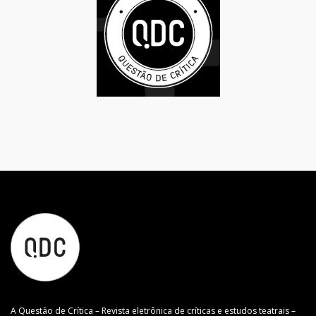
A Questão de Crítica – Revista eletrônica de críticas e estudos teatrais –