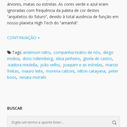
árvores, matas ou estrelas. As cores verde e azul eram
ignoradas com frequência da paleta de cor destes
“arquitetos do futuro”, devido à total ausência de função em
nosso planeta High Tech do “amanhã”.
CONTINUAÇÃO
Tags:
anderson ratto
,
companhia teatro de nós
,
diego
molina
,
doris rollemberg
,
elisa pinheiro
,
gisela de castro
,
isadora medella
,
joão velho
,
joaquim e as estrelas
,
marcio
freitas
,
mauro leite
,
morena cattoni
,
nilton catayana
,
peter
boos
,
renata mizrahi
BUSCAR