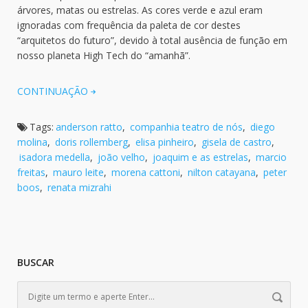
árvores, matas ou estrelas. As cores verde e azul eram
ignoradas com frequência da paleta de cor destes
“arquitetos do futuro”, devido à total ausência de função em
nosso planeta High Tech do “amanhã”.
CONTINUAÇÃO
Tags:
anderson ratto
,
companhia teatro de nós
,
diego
molina
,
doris rollemberg
,
elisa pinheiro
,
gisela de castro
,
isadora medella
,
joão velho
,
joaquim e as estrelas
,
marcio
freitas
,
mauro leite
,
morena cattoni
,
nilton catayana
,
peter
boos
,
renata mizrahi
BUSCAR