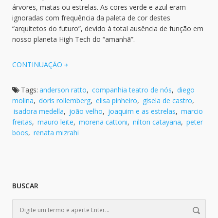
árvores, matas ou estrelas. As cores verde e azul eram
ignoradas com frequência da paleta de cor destes
“arquitetos do futuro”, devido à total ausência de função em
nosso planeta High Tech do “amanhã”.
CONTINUAÇÃO
Tags:
anderson ratto
,
companhia teatro de nós
,
diego
molina
,
doris rollemberg
,
elisa pinheiro
,
gisela de castro
,
isadora medella
,
joão velho
,
joaquim e as estrelas
,
marcio
freitas
,
mauro leite
,
morena cattoni
,
nilton catayana
,
peter
boos
,
renata mizrahi
BUSCAR