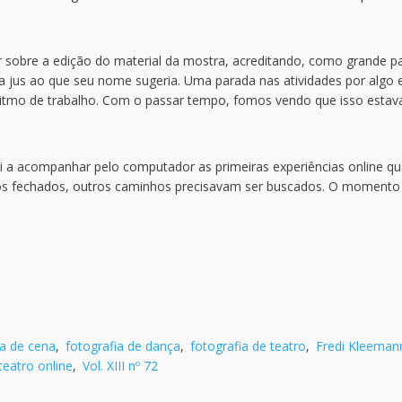
 sobre a edição do material da mostra, acreditando, como grande pa
ria jus ao que seu nome sugeria. Uma parada nas atividades por algo
ritmo de trabalho. Com o passar tempo, fomos vendo que isso estav
i a acompanhar pelo computador as primeiras experiências online qu
tros fechados, outros caminhos precisavam ser buscados. O momento
ia de cena
,
fotografia de dança
,
fotografia de teatro
,
Fredi Kleeman
teatro online
,
Vol. XIII nº 72