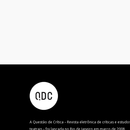
A Questão de Crítica – Revista eletrônica de críticas e estudo
teatrais – foi lançada no Rio de Janeiro em março de 2008