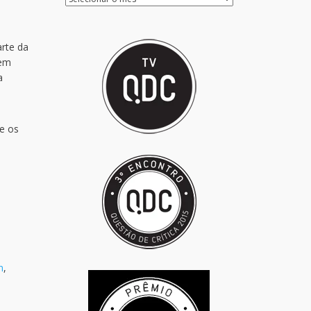
rte da
 em
a
e os
n
,