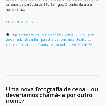
os sinos da paróquia de São Benigno. O sonho durara a
noite inteira.
CONTINUAÇÃO
Tags:
complexo sul
,
francis wilker
,
gleide firmino
,
joão
turchi
,
micheli santini
,
palestra-performance
,
teatro do
concreto
,
teatro no Zoom
,
teatro online
,
Vol. XIII nº 72
Uma nova fotografia de cena – ou
deveríamos chamá-la por outro
nome?