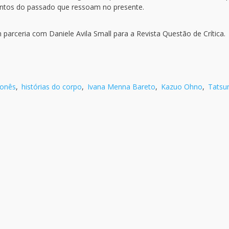
entos do passado que ressoam no presente.
arceria com Daniele Avila Small para a Revista Questão de Crítica.
ponês
,
histórias do corpo
,
Ivana Menna Bareto
,
Kazuo Ohno
,
Tatsu