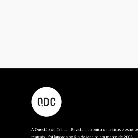
A Questão de Crítica – Revista eletrônica de críticas e estudo
teatrais – foi lançada no Rio de Janeiro em março de 2008