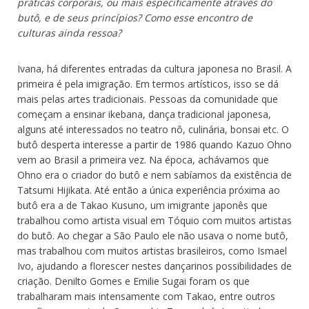
práticas corporais, ou mais especificamente através do
butô, e de seus princípios? Como esse encontro de
culturas ainda ressoa?
Ivana, há diferentes entradas da cultura japonesa no Brasil. A
primeira é pela imigração. Em termos artísticos, isso se dá
mais pelas artes tradicionais. Pessoas da comunidade que
começam a ensinar ikebana, dança tradicional japonesa,
alguns até interessados no teatro nô, culinária, bonsai etc. O
butô desperta interesse a partir de 1986 quando Kazuo Ohno
vem ao Brasil a primeira vez. Na época, achávamos que
Ohno era o criador do butô e nem sabíamos da existência de
Tatsumi Hijikata. Até então a única experiência próxima ao
butô era a de Takao Kusuno, um imigrante japonês que
trabalhou como artista visual em Tóquio com muitos artistas
do butô. Ao chegar a São Paulo ele não usava o nome butô,
mas trabalhou com muitos artistas brasileiros, como Ismael
Ivo, ajudando a florescer nestes dançarinos possibilidades de
criação. Denilto Gomes e Emilie Sugai foram os que
trabalharam mais intensamente com Takao, entre outros