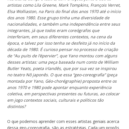
artistas como Lila Greene, Mark Tompkins, François Verret,
Elsa Wolliaston, na Paris do final dos anos 1970 até o início
dos anos 1980. Esse grupo tinha uma diversidade de
nacionalidades, e também uma independência entre seus
integrantes, já que todos eram coreógrafos que
interferiam, em seus diferentes contextos, na cena da
época, e talvez por isso tenha se desfeito já no início da
década de 1980. É curioso pensar no processo de criação
de “Au puits de l’épervier”, que Yano montou com alguns
desses artistas: uma peça baseada num conto de William
Butler Yeats, poeta irlandês, que por sua vez se inspirou
no teatro Nô japonês. O que essa “geo-coreografia” (peça
montada por Yano, Géo-chorégraphie) proposta entre os
anos 1970 e 1980 pode apontar enquanto experiência
coletiva, em perspectivas presentes ou futuras, ao colocar
em jogo contextos sociais, culturais e políticos tão
distintos?
O que podemos aprender com esses artistas geniais acerca
dessa geo-coreografia, são as estratégias. Cada um propôs