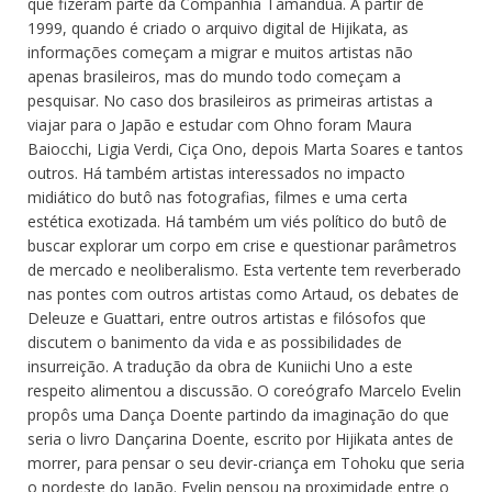
que fizeram parte da Companhia Tamanduá. A partir de
1999, quando é criado o arquivo digital de Hijikata, as
informações começam a migrar e muitos artistas não
apenas brasileiros, mas do mundo todo começam a
pesquisar. No caso dos brasileiros as primeiras artistas a
viajar para o Japão e estudar com Ohno foram Maura
Baiocchi, Ligia Verdi, Ciça Ono, depois Marta Soares e tantos
outros. Há também artistas interessados no impacto
midiático do butô nas fotografias, filmes e uma certa
estética exotizada. Há também um viés político do butô de
buscar explorar um corpo em crise e questionar parâmetros
de mercado e neoliberalismo. Esta vertente tem reverberado
nas pontes com outros artistas como Artaud, os debates de
Deleuze e Guattari, entre outros artistas e filósofos que
discutem o banimento da vida e as possibilidades de
insurreição. A tradução da obra de Kuniichi Uno a este
respeito alimentou a discussão. O coreógrafo Marcelo Evelin
propôs uma Dança Doente partindo da imaginação do que
seria o livro Dançarina Doente, escrito por Hijikata antes de
morrer, para pensar o seu devir-criança em Tohoku que seria
o nordeste do Japão. Evelin pensou na proximidade entre o