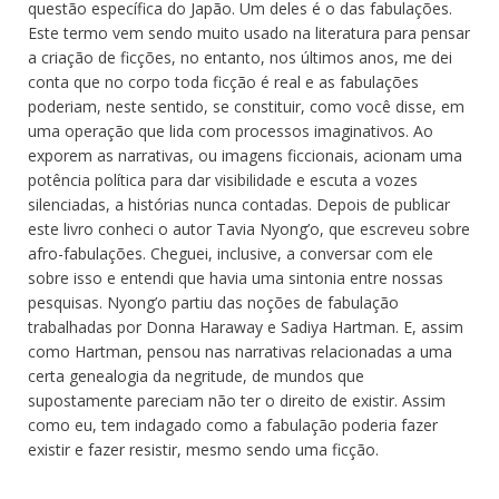
questão específica do Japão. Um deles é o das fabulações.
Este termo vem sendo muito usado na literatura para pensar
a criação de ficções, no entanto, nos últimos anos, me dei
conta que no corpo toda ficção é real e as fabulações
poderiam, neste sentido, se constituir, como você disse, em
uma operação que lida com processos imaginativos. Ao
exporem as narrativas, ou imagens ficcionais, acionam uma
potência política para dar visibilidade e escuta a vozes
silenciadas, a histórias nunca contadas. Depois de publicar
este livro conheci o autor Tavia Nyong’o, que escreveu sobre
afro-fabulações. Cheguei, inclusive, a conversar com ele
sobre isso e entendi que havia uma sintonia entre nossas
pesquisas. Nyong’o partiu das noções de fabulação
trabalhadas por Donna Haraway e Sadiya Hartman. E, assim
como Hartman, pensou nas narrativas relacionadas a uma
certa genealogia da negritude, de mundos que
supostamente pareciam não ter o direito de existir. Assim
como eu, tem indagado como a fabulação poderia fazer
existir e fazer resistir, mesmo sendo uma ficção.