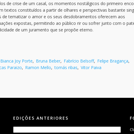
s de crise de um casal, os momentos nostálgicos do primeiro enco
textos constituídos a partir de olhares e perspectivas bastante sing
as de tematizar o amor e os seus desdobramentos oferecem aos
ações expostas, permitindo ao público rir ou sofrer junto com o paté
elicidade de um juramento que se propõe eterno.
Bianca Joy Porte
,
Bruna Beber
,
Fabrício Belsoff
,
Felipe Bragança
,
cas Paraizo
,
Ramon Mello
,
tomás ribas
,
Vitor Paiva
EDIÇÕES ANTERIORES
F
Cl