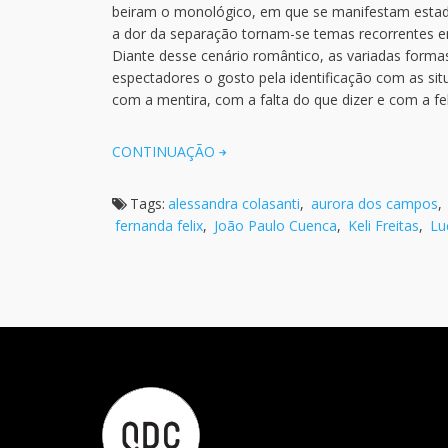
beiram o monológico, em que se manifestam estado
a dor da separação tornam-se temas recorrentes em 
Diante desse cenário romântico, as variadas form
espectadores o gosto pela identificação com as situ
com a mentira, com a falta do que dizer e com a f
CONTINUAÇÃO
Tags:
alessandra colasanti
,
aurora dos campos
,
fernanda felix
,
João Paulo Cuenca
,
Keli Freitas
,
Lu