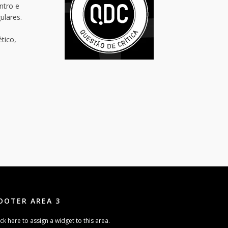
ntro e
ulares.
tico,
OOTER AREA 3
ick here to assign a widget to this area.