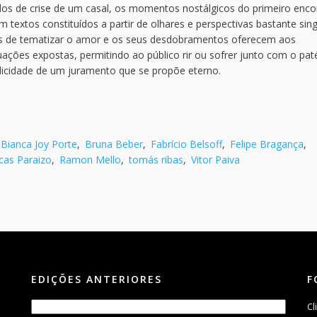
s de crise de um casal, os momentos nostálgicos do primeiro enco
textos constituídos a partir de olhares e perspectivas bastante sing
as de tematizar o amor e os seus desdobramentos oferecem aos
ações expostas, permitindo ao público rir ou sofrer junto com o paté
elicidade de um juramento que se propõe eterno.
Bianca Joy Porte
,
Bruna Beber
,
Fabrício Belsoff
,
Felipe Bragança
,
cas Paraizo
,
Ramon Mello
,
tomás ribas
,
Vitor Paiva
EDIÇÕES ANTERIORES
F
Cl