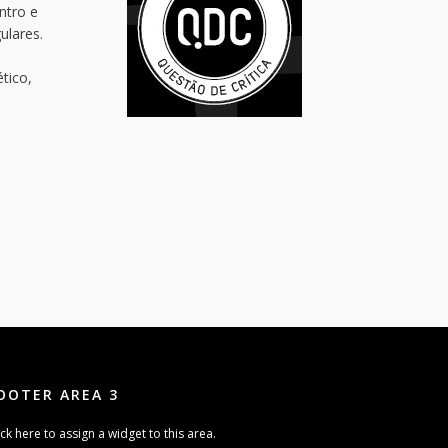
ntro e
ulares.
tico,
OOTER AREA 3
ick here to assign a widget to this area.