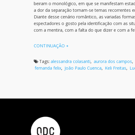
beiram o monológico, em que se manifestam estado
a dor da separação tornam-se temas recorrentes em 
Diante desse cenário romântico, as variadas form
espectadores o gosto pela identificação com as situ
com a mentira, com a falta do que dizer e com a f
CONTINUAÇÃO
Tags:
alessandra colasanti
,
aurora dos campos
,
fernanda felix
,
João Paulo Cuenca
,
Keli Freitas
,
Lu