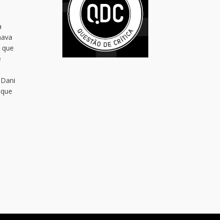
a
hava
i que
e
 Dani
 que