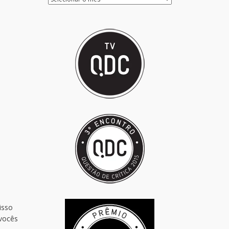
isso
 vocês