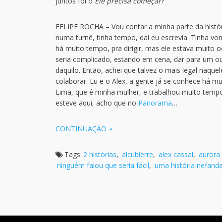
juntos foi o
Ele precisa começar
?
FELIPE ROCHA – Vou contar a minha parte da histór
numa turnê, tinha tempo, daí eu escrevia. Tinha v
há muito tempo, pra dirigir, mas ele estava muito 
seria complicado, estando em cena, dar para um ou
daquilo. Então, achei que talvez o mais legal na
colaborar. Eu e o Alex, a gente já se conhece há m
Lima, que é minha mulher, e trabalhou muito tempo
esteve aqui, acho que no
Panorama
…
CONTINUAÇÃO
Tags:
2 histórias
,
alcubierre
,
alex cassal
,
aurora
ninguém falou que seria fácil
,
uma história nefand