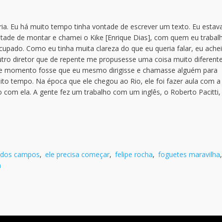
ia. Eu há muito tempo tinha vontade de escrever um texto. Eu estav
ontade de montar e chamei o Kike [Enrique Dias], com quem eu trabal
ocupado. Como eu tinha muita clareza do que eu queria falar, eu ache
tro diretor que de repente me propusesse uma coisa muito diferent
quele momento fosse que eu mesmo dirigisse e chamasse alguém para
uito tempo. Na época que ele chegou ao Rio, ele foi fazer aula com a
 com ela. A gente fez um trabalho com um inglês, o Roberto Pacitti,
 dos campos
,
ele precisa começar
,
felipe rocha
,
foguetes maravilha
,
a