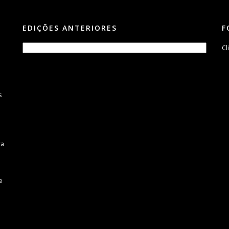
EDIÇÕES ANTERIORES
F
Cl
s
m
ca
e