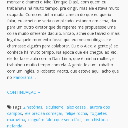
montar e chamei o Kike [Enrique Dias], com quem eu
trabalhava há muito tempo, pra dirigir, mas ele estava muito
ocupado. Como eu tinha muita clareza do que eu queria
falar, eu achei que seria complicado, estando em cena, dar
para um outro diretor que de repente me propusesse uma
coisa muito diferente daquilo. Então, achei que talvez o mais
legal naquele momento fosse que eu mesmo dirigisse e
chamasse alguém para colaborar. Eu e o Alex, a gente já se
conhece há muito tempo. Na época que ele chegou ao Rio,
ele foi fazer aula com a Dani Lima, que é minha mulher, e
trabalhou muito tempo com ela. A gente fez um trabalho
com um inglês, o Roberto Pacitti, que esteve aqui, acho que
no
Panorama
…
CONTINUAÇÃO
Tags:
2 histórias
,
alcubierre
,
alex cassal
,
aurora dos
campos
,
ele precisa começar
,
felipe rocha
,
foguetes
maravilha
,
ninguém falou que seria fácil
,
uma história
nefanda