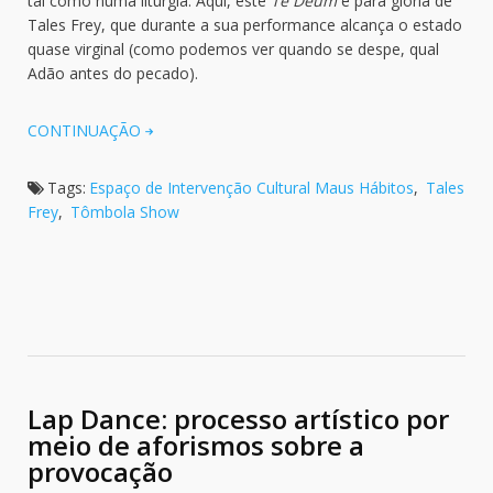
tal como numa liturgia. Aqui, este
Te Deum
é para glória de
Tales Frey, que durante a sua performance alcança o estado
quase virginal (como podemos ver quando se despe, qual
Adão antes do pecado).
CONTINUAÇÃO
Tags:
Espaço de Intervenção Cultural Maus Hábitos
,
Tales
Frey
,
Tômbola Show
Lap Dance: processo artístico por
meio de aforismos sobre a
provocação