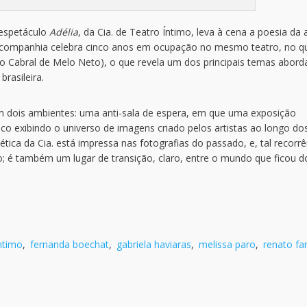
 espetáculo
Adélia
, da Cia. de Teatro Íntimo, leva à cena a poesia da 
 A companhia celebra cinco anos em ocupação no mesmo teatro, no q
o Cabral de Melo Neto), o que revela um dos principais temas abor
rasileira.
m dois ambientes: uma anti-sala de espera, em que uma exposição
lico exibindo o universo de imagens criado pelos artistas ao longo do
ica da Cia. está impressa nas fotografias do passado, e, tal recorrê
; é também um lugar de transição, claro, entre o mundo que ficou d
ntimo
,
fernanda boechat
,
gabriela haviaras
,
melissa paro
,
renato far