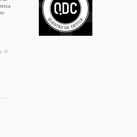
 nessa
ho
o
,
O