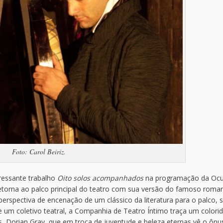
Foto: Carol Beiriz.
eressante trabalho
Oito solos acompanhados
na programação da Oc
retorna ao palco principal do teatro com sua versão do famoso rom
perspectiva de encenação de um clássico da literatura para o palco, 
de um coletivo teatral, a Companhia de Teatro Íntimo traça um colori
ês, Dorian Gray, que em troca de juventude e beleza eternas vê o ônu