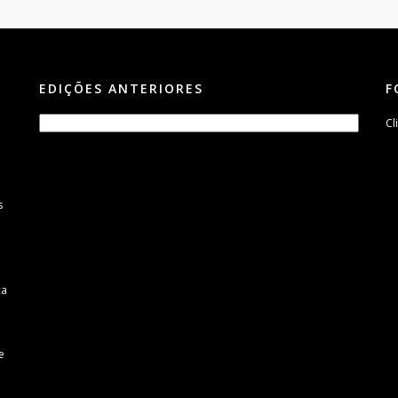
EDIÇÕES ANTERIORES
F
Cl
s
m
ca
e