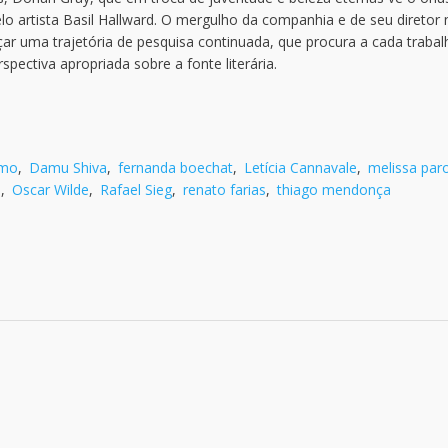
lo artista Basil Hallward. O mergulho da companhia e de seu diretor
uma trajetória de pesquisa continuada, que procura a cada trabal
pectiva apropriada sobre a fonte literária.
imo
,
Damu Shiva
,
fernanda boechat
,
Letícia Cannavale
,
melissa par
o
,
Oscar Wilde
,
Rafael Sieg
,
renato farias
,
thiago mendonça