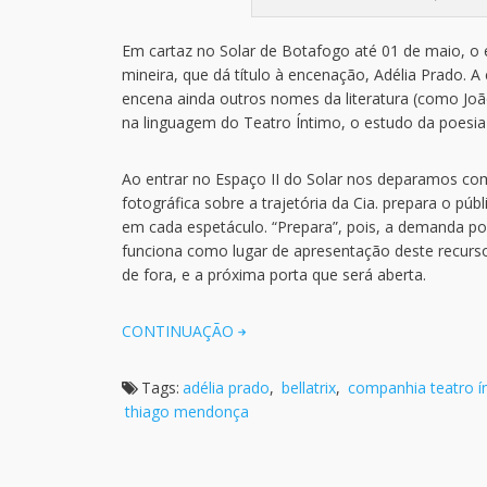
Em cartaz no Solar de Botafogo até 01 de maio, o
mineira, que dá título à encenação, Adélia Prado.
encena ainda outros nomes da literatura (como Joã
na linguagem do Teatro Íntimo, o estudo da poesia b
Ao entrar no Espaço II do Solar nos deparamos co
fotográfica sobre a trajetória da Cia. prepara o púb
em cada espetáculo. “Prepara”, pois, a demanda poét
funciona como lugar de apresentação deste recurso
de fora, e a próxima porta que será aberta.
CONTINUAÇÃO
Tags:
adélia prado
,
bellatrix
,
companhia teatro í
thiago mendonça