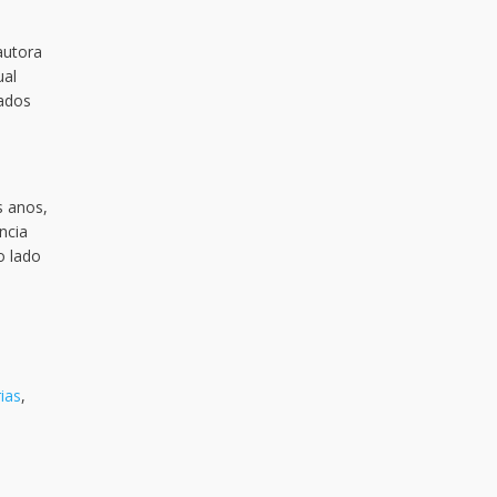
autora
ual
dados
s anos,
ncia
o lado
ias
,