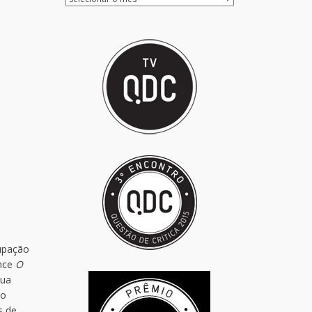
upação
ance
O
sua
do
s de