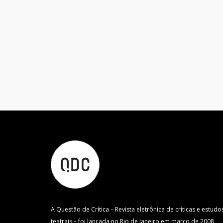
A Questão de Crítica – Revista eletrônica de críticas e estudo
teatrais – foi lançada no Rio de Janeiro em março de 2008